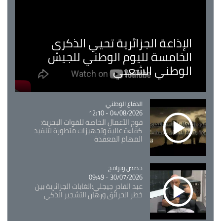
الإذاعة الجزائرية تحيي الذكرى
الخامسة لليوم الوطني للجيش
الوطني الشعبي
Catégorie
الدفاع الوطني
04/08/2026 - 12:10
فوج الأعمال الخاصة للقوات البحرية:
كفاءة عالية وتجهيزات متطورة لتنفيذ
المهام المعقدة
Catégorie
حصص وبرامج
30/07/2026 - 09:49
عبد القادر جيجلي:الغابات الجزائرية بين
خطر الحرائق ورهان التشجير الذكي