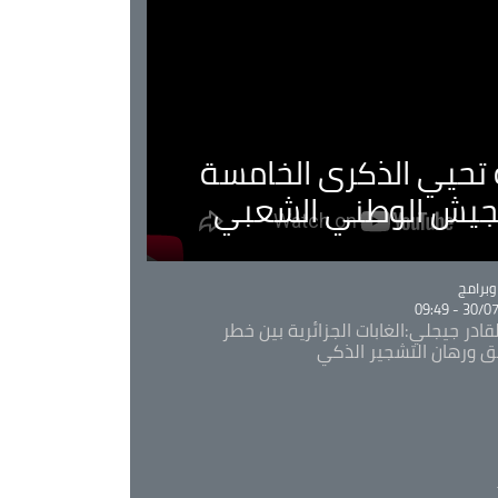
ية تحيي الذكرى الخامسة
لجيش الوطني الشعبي
Ca
برامج
30/07/20
قادر جيجلي:الغابات الجزائرية بين خطر
ئق ورهان التشجير الذكي
Ca