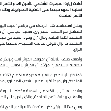
أعادت زيارة المبعوث الشخصي للأمين العام للأمم الم
تسليط الضوء مجددا على القضية الصحراوية، وذلك 
للأمم المتحدة.
وخلال استضافته هذا الأربعاء في برنامج "ضيف اليوم" ل
للتضامن مع الشعب الصحراوي، سعيد العياشي، أن هذه
المتحدة لهذا الملف. وقال: "إن وجود السيد دي ميست
المتحدة ما تزال تتولى متابعة القضية»، مشددا على
النزاع.
وأضاف ضيف الثالثة أن "موقف الجزائر ثابت ويرتكز عل
بتصفية الاستعمار"، مؤكدا أن الجزائر لا تطالب إلا بت
كما
المتحدة، وأن مبدأ تقرير مصير الشعب الصحراوي مكفو
والمغرب برعاية الأمم المتحدة، والذي نص على تنظيم
وفي هذا السياق، ذكر المتحدث ذاته بالدور الذي تضط