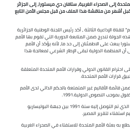
تحدة إلى الصحراء الغربية، ستافان دي ميستورا، إلى الجزائر
قبل أشهر من مناقشة هذا الملف من قبل مجلس الأمن التابع
لقناة الإذاعية الثالثة ، أكد رئيس اللجنة الوطنية الجزائرية
 الجولة تندرج ضمن المتابعة الدورية التي تقوم بها الأمم
ورا يبعث على الاطمئنان إلى حد ما، لأنه يؤكد أن الأمم
 أن المنظمة الدولية تبقى الإطار الشرعي لمعالجة هذا
ى احترام القانون الدولي وقرارات الأمم المتحدة المتعلقة
طبيق قرارات الأمم المتحدة.
 ذكّر بأن الصحراء الغربية مدرجة منذ عام 1963 ضمن قائمة الأقاليم غير المتمتعة بالحكم الذاتي لدى الأمم
ل بموجب النصوص الدولية.1991.
وشدد العياشي التأكيد على أهمية مخطط التسوية الذي تم التوصل إليه سنة 1991 بين جبهة البوليساريو
 استفتاء لتقرير المصير.
لع به بعثة الأمم المتحدة للاستفتاء في الصحراء الغربية