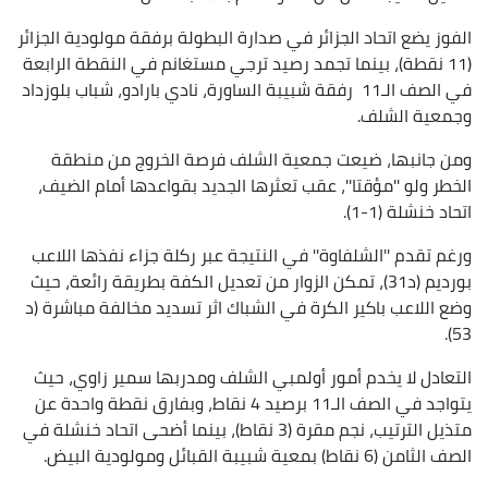
الفوز يضع اتحاد الجزائر في صدارة البطولة برفقة مولودية الجزائر
(11 نقطة)، بينما تجمد رصيد ترجي مستغانم في النقطة الرابعة
في الصف الـ11 رفقة شبيبة الساورة، نادي بارادو، شباب بلوزداد
وجمعية الشلف.
ومن جانبها، ضيعت جمعية الشلف فرصة الخروج من منطقة
الخطر ولو ''مؤقتا''، عقب تعثرها الجديد بقواعدها أمام الضيف،
اتحاد خنشلة (1-1).
ورغم تقدم ''الشلفاوة'' في النتيجة عبر ركلة جزاء نفذها اللاعب
بورديم (د31)، تمكن الزوار من تعديل الكفة بطريقة رائعة، حيث
وضع اللاعب باكير الكرة في الشباك اثر تسديد مخالفة مباشرة (د
53).
التعادل لا يخدم أمور أولمبي الشلف ومدربها سمير زاوي، حيث
يتواجد في الصف الـ11 برصيد 4 نقاط، وبفارق نقطة واحدة عن
متذيل الترتيب، نجم مقرة (3 نقاط)، بينما أضحى اتحاد خنشلة في
الصف الثامن (6 نقاط) بمعية شبيبة القبائل ومولودية البيض.