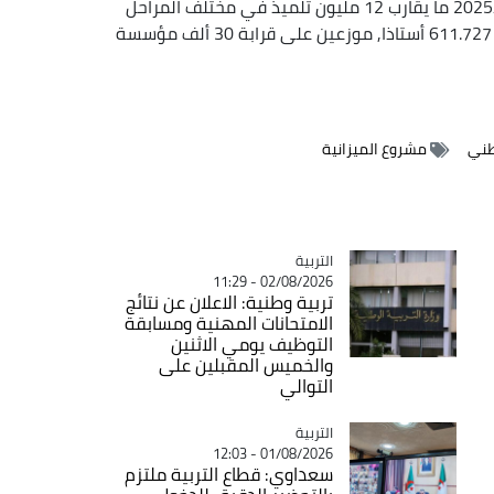
وتحصي وزارة التربية لحساب السنة الدراسية 2025/2024 ما يقارب 12 مليون تلميذ في مختلف المراحل
التعليمية (الابتدائي والمتوسط والثانوي), يؤطرهم 611.727 أستاذا, موزعين على قرابة 30 ألف مؤسسة
طني
مشروع الميزانية
التربية
Catégorie
02/08/2026 - 11:29
تربية وطنية: الاعلان عن نتائج
الامتحانات المهنية ومسابقة
التوظيف يومي الاثنين
والخميس المقبلين على
التوالي
التربية
Catégorie
01/08/2026 - 12:03
سعداوي: قطاع التربية ملتزم