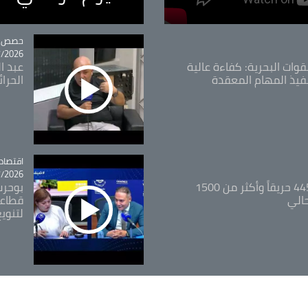
tégorie
حصص و
26 - 09:49
قوات البحرية: كفاءة عالية
عبد ال
فيذ المهام المعقدة
الحرا
اقتصاد
tégorie
26 - 12:13
المدير العام للغابات: 445 حريقاً وأكثر من 1500
بوحرب
حالي
قطاعي
لتنويع