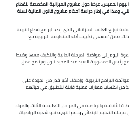
د, اليوم الخميس, عرضا حول مشروع الميزانية المخصصة للقطاع
طني, وهذا في إطار دراسة أحكام مشروع قانون المالية لسنة
ية توزيع الغلاف الميزانياتي الذي رصد لبرامج قطاع التربية
نية بعنوان مشروع قانون المالية لسنة 2025 وذلك ضمن "مسعى تكييف أداء المنظومة التربوية مع
عوة اليوم إلى مواكبة المرحلة الحالية والتكيف معها وضبط
مج رئيس الجمهورية السيد عبد المجيد تبون وبرنامج عمل
ائمة البرامج التربوية, وإضفاء أكبر قدر من الجودة على
ميذ من اكتساب مهارات فعلية قابلة للتطبيق في حياتهم
ات الثقافية والرياضية في المراحل التعليمية الثلاث والمواد
في مرحلة التعليم الابتدائي ودعم التوجه نحو شعبة الرياضيات