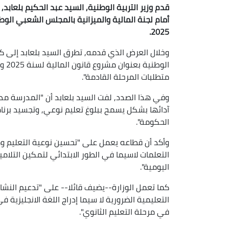
قدم وزير التربية الوطنية, السيد عبد الحكيم بلعاب
أمام لجنة المالية والميزانية بالمجلس الشعبي الو
2025.
وخلال العرض الذي قدمه, تطرق السيد بلعابد إلى كيف
الوط
متطلبات المرحلة القادمة".
وفي هذا الصدد, لفت السيد بلعابد أن "المدرسة مد
آدائها بشكل يسمح ببلوغ تعليم نوعي, وتجسيد برنا
الحكومة".
وأكد أن قطاعه يعمل على "تحسين نوعية التعليم ومو
التعلمات لاسيما في الطور الابتدائي لتمكين التلا
اليومية".
كما تعمل الوزارة--يضيف قائلا-- على "تدعيم النشاط
التعليمية الضرورية لا سيما إدراج اللغة الانجليزية 
في مرحلة التعليم الثانوي".