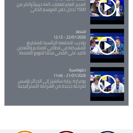
المدير العام للغابات: 445 حريقاً وأكثر من
1500 تدخل خلال الموسم الحالي
اقتصاد
Catégorie
22/07/2026 - 12:13
بوحرب: المتابعة الرئاسية للمشاريع
المهيكلة في قطاعي المناجم والتعدين
تأكيد على المضي قدما لتنويع الاقتصاد
Catégorie
دبلوماسية
21/07/2026 - 11:46
بوغرارة: زيارة سانشيز إلى الجزائر تؤسس
لمرحلة جديدة من الشراكة الاستراتيجية