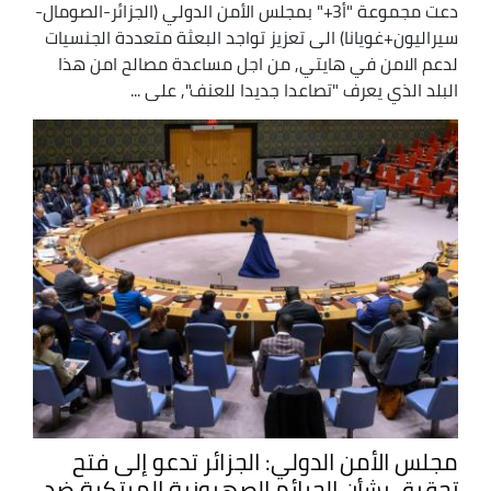
دعت مجموعة "أ3+" بمجلس الأمن الدولي (الجزائر-الصومال-
سيراليون+غويانا) الى تعزيز تواجد البعثة متعددة الجنسيات
لدعم الامن في هايتي, من اجل مساعدة مصالح امن هذا
البلد الذي يعرف "تصاعدا جديدا للعنف", على ...
مجلس الأمن الدولي: الجزائر تدعو إلى فتح
تحقيق بشأن الجرائم الصهيونية المرتكبة ضد