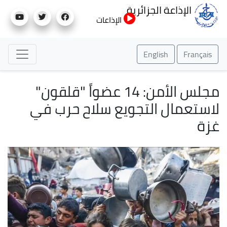
تجاوز
الإذاعة الجزائرية
إلى
الإذاعات
المحتوى
الرئيسي
English
Français
مجلس الأمن: 14 عضواً "قلقون"
لاستعمال التجويع سلاح حرب في
غزة