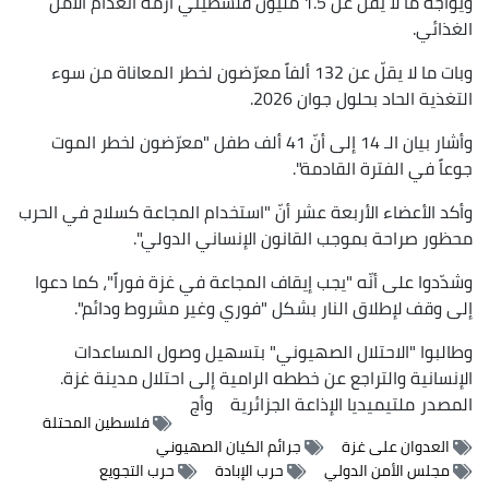
ويواجه ما لا يقلّ عن 1.5 مليون فلسطيني أزمة انعدام الأمن
الغذائي.
وبات ما لا يقلّ عن 132 ألفاً معرّضون لخطر المعاناة من سوء
التغذية الحاد بحلول جوان 2026.
وأشار بيان الـ 14 إلى أنّ 41 ألف طفل "معرّضون لخطر الموت
جوعاً في الفترة القادمة".
وأكد الأعضاء الأربعة عشر أنّ "استخدام المجاعة كسلاح في الحرب
محظور صراحة بموجب القانون الإنساني الدولي".
وشدّدوا على أنّه "يجب إيقاف المجاعة في غزة فوراً"، كما دعوا
إلى وقف لإطلاق النار بشكل "فوري وغير مشروط ودائم".
وطالبوا "الاحتلال الصهيوني" بتسهيل وصول المساعدات
الإنسانية والتراجع عن خططه الرامية إلى احتلال مدينة غزة.
المصدر
ملتيميديا الإذاعة الجزائرية
وأج
فلسطين المحتلة
العدوان على غزة
جرائم الكيان الصهيوني
مجلس الأمن الدولي
حرب الإبادة
حرب التجويع