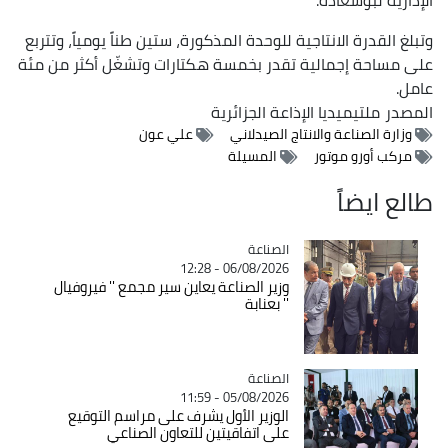
وتبلغ القدرة الانتاجية للوحدة المذكورة، ستين طناً يومياً، وتتربع
على مساحة إجمالية تقدر بخمسة هكتارات وتشغّل أكثر من مئة
عامل.
المصدر
ملتيميديا الإذاعة الجزائرية
وزارة الصناعة والانتاج الصيدلاني
علي عون
مركب أورو موتور
المسيلة
طالع ايضاً
الصناعة
Catégorie
06/08/2026 - 12:28
وزير الصناعة يعاين سير مجمع '' فيروفيال
'' بعنابة
الصناعة
Catégorie
05/08/2026 - 11:59
الوزير الأول يشرف على مراسم التوقيع
على اتفاقيتين للتعاون الصناعي