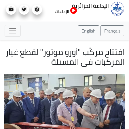
تجاوز
الإذاعة الجزائرية
إلى
الإذاعات
المحتوى
الرئيسي
English
Français
افتتاح مركّب "أورو موتور" لقطع غيار
المركبات في المسيلة