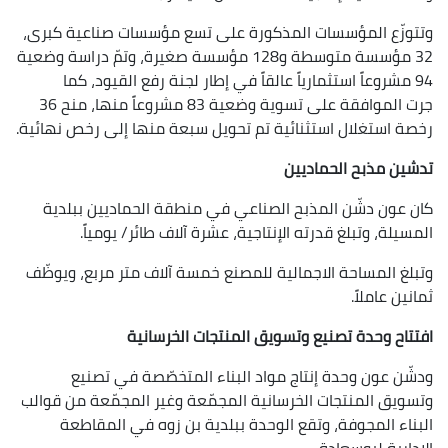
وتتوزّع المؤسسات المذكورة على تسع مؤسسات صناعية كبرى،
32 مؤسسة متوسطة و128 مؤسسة صغيرة، وتمّ دراسة وضعية
94 مشروعاً استثمارياً عالقاً في إطار لجنة رفع القيود، كما
جرت الموافقة على تسوية وضعية 83 مشروعاً منها، منح 36
رخصة استغلال استثنائية تم تحويل سبعة منها إلى رخص نهائية.
تدشين مذبح الحماديين
كان عون دشّن المذبح الصناعي في منطقة الحماديين ببلدية
المسيلة، وتبلغ قدرته الإنتاجية، عشرة آلاف طائر/ يومياً.
وتبلغ المساحة الاجمالية للمصنع خمسة آلاف متر مربع، ويوظّف
ثمانين عاملاً.
افتتاح وحدة تصنيع وتسويق المنتجات الخرسانية
ودشّن عون وحدة إنتاج مواد البناء المتخصّصة في تصنيع
وتسويق المنتجات الخرسانية المجمّعة وغير المجمّعة من قوالب
البناء المجوفة، وتقع الوحدة ببلدية بن زوه في المقاطعة
الإدارية لبوسعادة.