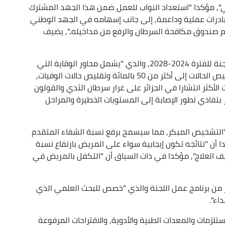
ي", مؤكدا "استعداد النواب للعمل ضمن هذا الجهد المشترك
ادرات عملية وداعمة, إلى جانب إسهامه في الجهد الوطني
م صندوق مكافحة السرطان والرفع من مداخيله..", يضيف
ومن جهته, عرض البروفيسور بونجار برنامج عمل اللجنة للفترة 2024-2028, والذي "يشمل محاور الوقاية التي
ستمكن من القضاء على أسباب الإصابة وبالتالي تقليص الحالات إلى أكثر من 50 بالمائة وتقليص حالات الوفيات,
الأكثر انتشارا في الجزائر على غرار سرطان الثدي والقولون
تفادي تطور الإصابة إلى المستويات الخطيرة والمراحل
 ب"التشخيص المبكر, مما سيسمح برفع نسبة الشفاء المتقدم
 أن "نتائجه تكون إيجابية سواء على المريض بارتفاع نسبة
يف العلاج", مؤكدا في ذات السياق أن "التكفل بالمريض في
خير من برنامج عمل اللجنة والذي "خصص للبحث العلمي الذي
اء".
لزمات والمعدات الطبية والأدوية, والاقتراحات المرفوعة