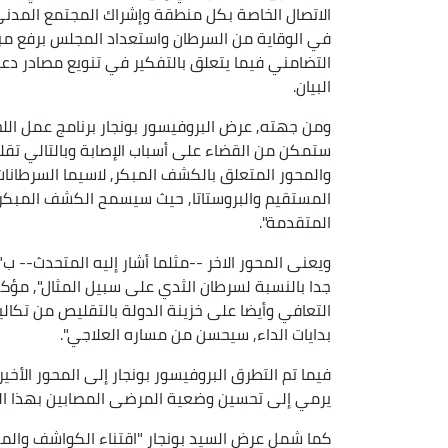
الاتصال الخاصة بكل منطقة وإشراك المجتمع المدن
في الوقاية من السرطان واستعداد المجلس برفع مب
التضامني فيما يتعلق بالتفكير في تنويع مصادر دع
البيان.
والمحور المتعلق بالكشف المبكر, لاسيما السرطانات 
المستقيم والبروستاتا, حيث سيسمح الكشف المبكر ب
المتقدمة".
ويعنى المحور الاخر --مثلما أشار إليه المتحدث--
جدا بالنسبة لسرطان الثدي على سبيل المثال", مؤكدا
التعافي وأيضا على خزينة الدولة بالتقليص من تكال
بدايات الداء, سيحسن من مساره العلاجي".
فيما تم التطرق البروفيسور بونجار إلى المحور الأ
يرمي إلى تحسين وضعية المرضى المصابين بهذا الد
كما شمل عرض السيد بونجار "اقتناء الكواشف والمست