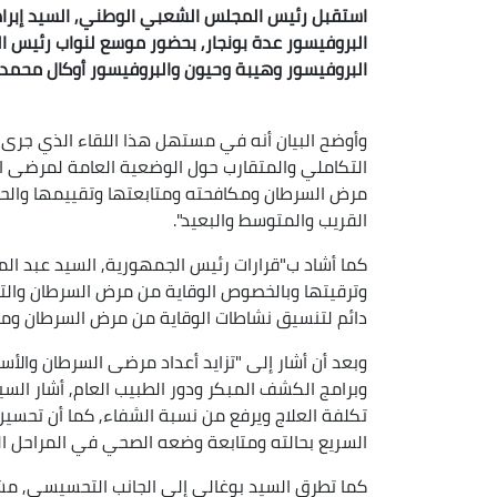
استقبل رئيس المجلس الشعبي الوطني, السيد إبراهي
البروفيسور عدة بونجار, بحضور موسع لنواب رئيس ال
البروفيسور وهيبة وحيون والبروفيسور أوكال محمد, ح
وأوضح البيان أنه في مستهل هذا اللقاء الذي جرى أ
التكاملي والمتقارب حول الوضعية العامة لمرضى ال
مرض السرطان ومكافحته ومتابعتها وتقييمها والح
القريب والمتوسط والبعيد".
كما أشاد ب"قرارات رئيس الجمهورية, السيد عبد الم
وترقيتها وبالخصوص الوقاية من مرض السرطان والت
دائم لتنسيق نشاطات الوقاية من مرض السرطان ومكا
وبعد أن أشار إلى "تزايد أعداد مرضى السرطان والأس
وبرامج الكشف المبكر ودور الطبيب العام, أشار ال
تكلفة العلاج ويرفع من نسبة الشفاء, كما أن تحسي
السريع بحالته ومتابعة وضعه الصحي في المراحل ا
كما تطرق السيد بوغالي إلى الجانب التحسيسي, مش