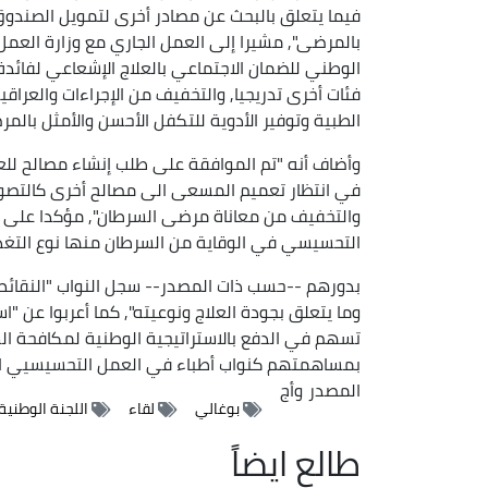
فيما يتعلق بالبحث عن مصادر أخرى لتمويل الصندوق
بالمرضى", مشيرا إلى العمل الجاري مع وزارة العم
الوطني للضمان الاجتماعي بالعلاج الإشعاعي لفائدة
فئات أخرى تدريجيا, والتخفيف من الإجراءات والعراق
الطبية وتوفير الأدوية للتكفل الأحسن والأمثل بالمر
وأضاف أنه "تم الموافقة على طلب إنشاء مصالح للع
في انتظار تعميم المسعى الى مصالح أخرى كالتصوي
والتخفيف من معاناة مرضى السرطان", مؤكدا على "ض
التحسيسي في الوقاية من السرطان منها نوع التغذي
بدورهم --حسب ذات المصدر-- سجل النواب "النقائ
وما يتعلق بجودة العلاج ونوعيته", كما أعربوا عن "
تسهم في الدفع بالاستراتيجية الوطنية لمكافحة ال
بمساهمتهم كنواب أطباء في العمل التحسيسيي ال
المصدر
وأج
بوغالي
لقاء
اللجنة الوطنية
طالع ايضاً