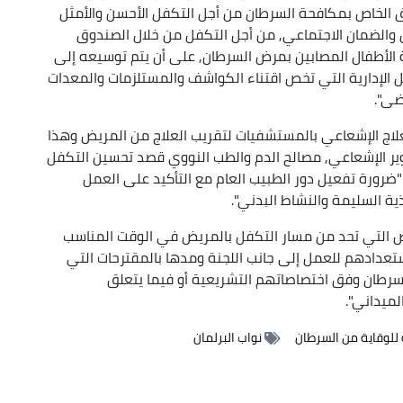
 الخاص بمكافحة السرطان من أجل التكفل الأحسن والأمثل
ل والضمان الاجتماعي, من أجل التكفل من خلال الصندوق
 الأطفال المصابين بمرض السرطان, على أن يتم توسيعه إلى
يل الإدارية التي تخص اقتناء الكواشف والمستلزمات والمعدات
ضى".
لاج الإشعاعي بالمستشفيات لتقريب العلاج من المريض وهذا
ر الإشعاعي, مصالح الدم والطب النووي قصد تحسين التكفل
رورة تفعيل دور الطبيب العام مع التأكيد على العمل
ة السليمة والنشاط البدني".
ص التي تحد من مسار التكفل بالمريض في الوقت المناسب
استعدادهم للعمل إلى جانب اللجنة ومدها بالمقترحات التي
سرطان وفق اختصاصاتهم التشريعية أو فيما يتعلق
ميداني".
 للوقاية من السرطان
نواب البرلمان