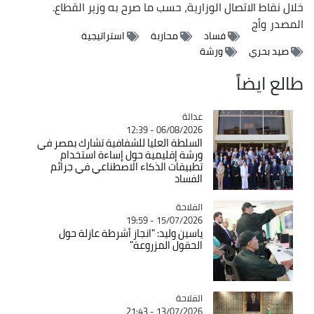
خلال نقاط الاتصال الوزارية، حسب ما صرح به وزير القطاع.
المصدر
وأج
فساد
محاربة
استراتيجية
صيد بحري
ورشة
طالع ايضاً
عدالة
Catégorie
06/08/2026 - 12:39
السلطة العليا للشفافية تشارك بمصر في
ورشة إقليمية حول إساءة استخدام
تطبيقات الذكاء الاصطناعي في جرائم
الفساد
الفلاحة
Catégorie
15/07/2026 - 19:59
ياسين وليد: "انجاز أشرطة عازلة حول
الحقول المزروعة"
الفلاحة
Catégorie
13/07/2026 - 21:43