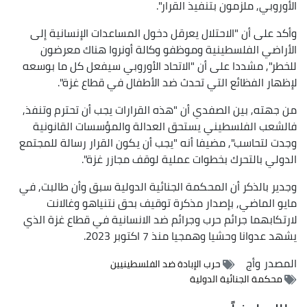
الأوروبي, ملزمون بتنفيذ القرار".
وأكد على أن "الاحتلال يعرقل دخول المساعدات الإنسانية إلى
الأراضي الفلسطينية وموظفو وكالة أونروا هناك معرضون
للخطر", مشددا على أن "الاتحاد الأوروبي سيفعل كل ما بوسعه
لإظهار الفظائع التي تحدث ضد الأطفال في قطاع غزة".
من جهته, بين الصفدي أن "هذه القرارات يجب أن تحترم وتنفذ,
فالشعب الفلسطيني يستحق العدالة والمؤسسات القانونية
وجدت لتحاسب", مضيفا أنه "يجب أن يكون القرار رسالة للمجتمع
الدولي بالتحرك بخطوات عملية لوقف مجازر غزة".
وجدير بالذكر أن المحكمة الجنائية الدولية سبق وأن طالبت, في
مايو الماضي, بإصدار مذكرة توقيف بحق نتنياهو وغالانت
لارتكابهما جرائم حرب وجرائم ضد الانسانية في قطاع غزة الذي
يشهد عدوانا وحشيا وهمجيا منذ 7 اكتوبر 2023.
المصدر
وأج
حرب الإبادة ضد الفلسطينيين
محكمة الجنائية الدولية