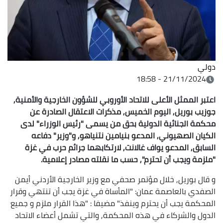
دولي
21/11/2024 - 18:58
اعتبر الممثل الأعلى للاتحاد الأوروبي للشؤون الخارجية والأمنية,
جوزيب بوريل, اليوم الخميس, مذكرات الاعتقال الصادرة عن
محكمة الجنائية الدولية بحق من يسمى "رئيس الوزراء" لدى
الكيان الصهيوني, المدعو بنيامين نتنياهو, و"وزير" دفاعه
السابق, المدعو يواف غالانت, لارتكابهما جرائم حرب في غزة
"ملزمة ويجب أن تحترم", حسب ما نقلته مصادر إعلامية.
و قال بوريل, خلال مؤتمر صحفي مع وزير الخارجية الأردني أيمن
الصفدي بالعاصمة عمان: "المأساة في غزة يجب أن تنتهي وقرار
المحكمة يجب أن يحترم وينفذ" مضيفا : "هذا القرار ملزم و جميع
الدول والشركاء في هذه المحكمة, والتي تشمل أعضاء الاتحاد