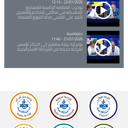
22/07/2026 - 12:13
بوحرب: المتابعة الرئاسية للمشاريع
المهيكلة في قطاعي المناجم والتعدين
تأكيد على المضي قدما لتنويع الاقتصاد
Catégorie
دبلوماسية
21/07/2026 - 11:46
بوغرارة: زيارة سانشيز إلى الجزائر تؤسس
لمرحلة جديدة من الشراكة الاستراتيجية