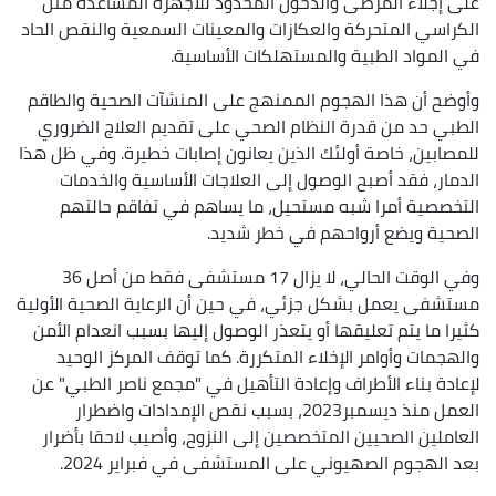
على إجلاء المرضى والدخول المحدود للأجهزة المساعدة مثل
الكراسي المتحركة والعكازات والمعينات السمعية والنقص الحاد
في المواد الطبية والمستهلكات الأساسية.
وأوضح أن هذا الهجوم الممنهج على المنشآت الصحية والطاقم
الطبي حد من قدرة النظام الصحي على تقديم العلاج الضروري
للمصابين، خاصة أولئك الذين يعانون إصابات خطيرة. وفي ظل هذا
الدمار، فقد أصبح الوصول إلى العلاجات الأساسية والخدمات
التخصصية أمرا شبه مستحيل، ما يساهم في تفاقم حالتهم
الصحية ويضع أرواحهم في خطر شديد.
وفي الوقت الحالي، لا يزال 17 مستشفى فقط من أصل 36
مستشفى يعمل بشكل جزئي، في حين أن الرعاية الصحية الأولية
كثيرا ما يتم تعليقها أو يتعذر الوصول إليها بسبب انعدام الأمن
والهجمات وأوامر الإخلاء المتكررة. كما توقف المركز الوحيد
لإعادة بناء الأطراف وإعادة التأهيل في "مجمع ناصر الطبي" عن
العمل منذ ديسمبر2023، بسبب نقص الإمدادات واضطرار
العاملين الصحيين المتخصصين إلى النزوح، وأصيب لاحقا بأضرار
بعد الهجوم الصهيوني على المستشفى في فبراير 2024.