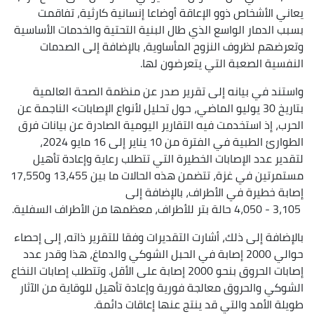
يعاني الأشخاص ذوو الإعاقة أوضاعا إنسانية كارثية، تفاقمت
بسبب الدمار الواسع الذي طال البنية التحتية والخدمات الأساسية
وتعرضهم لظروف النزوح المأساوية، بالإضافة إلى الصدمات
النفسية الصعبة التي يتعرضون لها.
واستند في بيانه إلى تقرير صدر عن منظمة الصحة العالمية
بتاريخ 30 يوليو الماضي، حول تحليل لأنواع الإصابات> الناجمة عن
الحرب، إذ استخدمت فيه التقارير اليومية الصادرة عن بيانات فرق
الطوارئ الطبية في الفترة من 10 يناير إلى 16 مايو 2024،
لتقدير عدد الإصابات الخطيرة التي تتطلب رعاية وإعادة تأهيل
مستمرتين في غزة، تتضمن هذه الحالات ما بين 13،455 و17،550
إصابة خطيرة في الأطراف، بالإضافة إلى
3،105 - 4،050 حالة بتر للأطراف، معظمها من الأطراف السفلية.
بالإضافة إلى ذلك، أشارت التقديرات وفقا للتقرير ذاته، إلى إحصاء
حوالي 2000 إصابة في الحبل الشوكي والدماغ، هذا وقدر عدد
إصابات الحروق بنحو 2000 إصابة على الأقل. وتتطلب إصابات النخاع
الشوكي والحروق معالجة فورية وإعادة تأهيل للوقاية من الآثار
طويلة الأمد والتي قد ينتج عنها إعاقات دائمة.