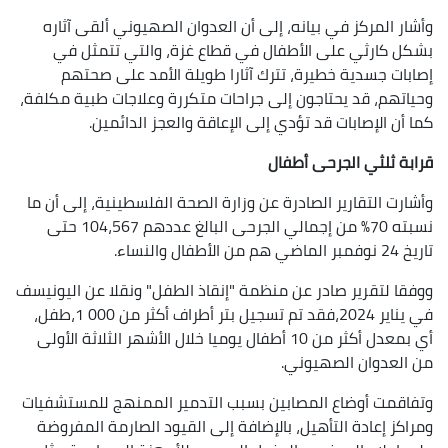
وأشار المركز في بيانه، إلى أن العدوان الصهيوني ألقى آثاره
بشكل كارثي على الأطفال في قطاع غزة، والتي تتمثل في
إصابات جسدية خطيرة، تترك آثارا طويلة الأمد على صحتهم
وحياتهم، قد يحتاجون إلى جراحات متكررة وعلاجات طبية مكلفة،
كما أن الإصابات قد تؤدي إلى الإعاقة والعجز الدائمين.
قرابة ثلثي الجرحى أطفال
وأشارت التقارير الصادرة عن وزارة الصحة الفلسطينية، إلى أن ما
نسبته 70% من إجمالي الجرحى البالغ عددهم 104،567 حتى
تاريخ 24 نوفمبر الماضي هم من الأطفال والنساء.
ووفقا لتقرير صادر عن منظمة "إنقاذ الطفل" ونقلا عن اليونيسف
في يناير 2024،فقد تم تسجيل بتر أطراف أكثر من 000 1،طفل،
أي بمعدل أكثر من 10 أطفال يوميا خلال الأشهر الثلاثة الأولى
من العدوان الصهيوني.
وتفاقمت أوضاع المصابين بسبب التدمير الممنهج للمستشفيات
ومراكز إعادة التأهيل، بالإضافة إلى القيود الصارمة المفروضة