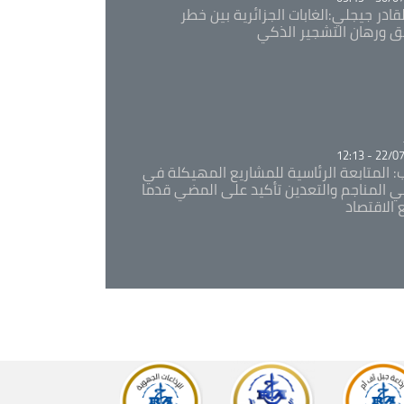
قادر جيجلي:الغابات الجزائرية بين خطر
ئق ورهان التشجير الذكي
Ca
22/07/20
: المتابعة الرئاسية للمشاريع المهيكلة في
 المناجم والتعدين تأكيد على المضي قدما
 الاقتصاد