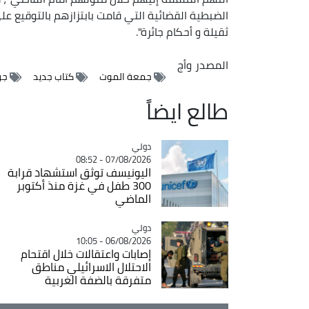
الضبطية القضائية التي قامت بابتزازهم بالتوقيع ع
ثقيلة و أحكام جائرة".
المصدر
وأج
جمعة الموت
كتاب جديد
جر
طالع ايضاً
دولي
Catégorie
07/08/2026 - 08:52
اليونيسف توثق استشهاد قرابة
300 طفل في غزة منذ أكتوبر
الماضي
دولي
Catégorie
06/08/2026 - 10:05
إصابات واعتقالات خلال اقتحام
الاحتلال الاسرائيلي مناطق
متفرقة بالضفة الغربية