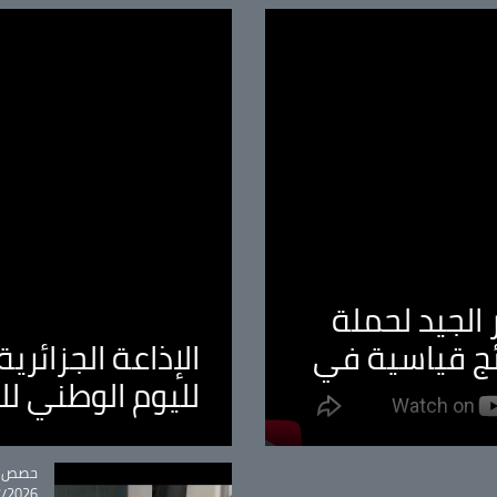
الجيد لحملة
ئج قياسية في
الإذاعة الجزائر
لليوم الوطني ل
tégorie
حصص و
26 - 09:49