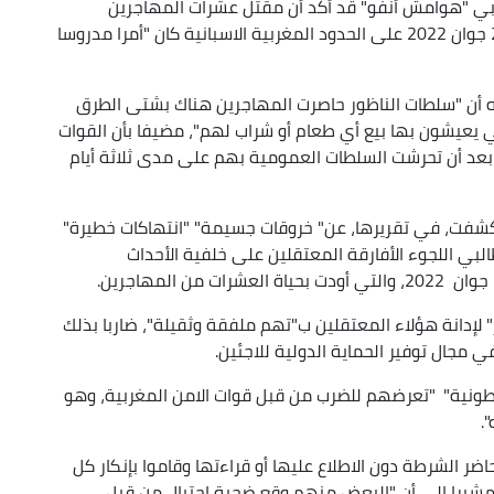
بي "هوامش أنفو" قد أكد أن مقتل عشرات المهاجرين
الأفارقة على يد قوات قمع المخزن يوم الجمعةالـ24 جوان 2022 على الحدود المغربية الاسبانية كان "أمرا مدروسا
 أن "سلطات الناظور حاصرت المهاجرين هناك بشتى الطرق
تي يعيشون بها بيع أي طعام أو شراب لهم"، مضيفا بأن القوات
عد أن تحرشت السلطات العمومية بهم على مدى ثلاثة أيام
 كشفت، في تقريرها، عن" خروقات جسيمة" "انتهاكات خطيرة"
لبي اللجوء الأفارقة المعتقلين على خلفية الأحداث
ر" لإدانة هؤلاء المعتقلين ب"تهم ملفقة وثقيلة"، ضاربا بذلك
ي مجال توفير الحماية الدولية للاجئين.
اطونية" "تعرضهم للضرب من قبل قوات الامن المغربية، وهو
.
اضر الشرطة دون الاطلاع عليها أو قراءتها وقاموا بإنكار كل
مشيرا الى أن "البعض منهم وقع ضحية احتيال من قبل