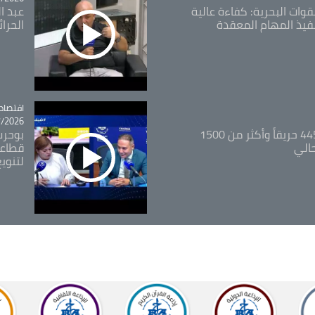
قوات البحرية: كفاءة عالية
عبد ال
فيذ المهام المعقدة
الحرا
اقتصاد
tégorie
26 - 12:13
المدير العام للغابات: 445 حريقاً وأكثر من 1500
بوحرب
حالي
قطاعي
لتنويع