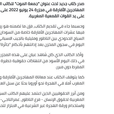
صدر كتاب جديد تحت عنوان "جمعة الموت" للكاتب ال
المهاجرين
على يد القوات القمعية المغربية.
وحسبما جاء في تقديم الكتاب، فإن ما تضمنه هو روا
فيها عشرات المهاجرين الأفارقة خاصة من السودان 
السياج الحدودي بين الناظور ومليلية بالجيب الاسبان
اليوم في سجون المخزن بعد إدانتهم بأحكام "جائرة"
وأكد الكاتب الذي كان شاهد عيان على هذه المجزر
في ذلك اليوم الأسود من انتهاكات حقوقية خطيرة 
المفرط دون مبرر.
كما يتوقف الكتاب عند معاناة المهاجرين الأفارقة 
المغرب أملا في الهجرة نحو أوروبا بحثا عن سبل الع
ومن أبرز الحقوقيين الذين اعتمد عليهم الكاتب ال
المغربية لحقوق الإنسان - فرع الناظور، عمرالناجي-،
واستخدام ورقة الهجرة غير الشرعية في الابتزاز لت