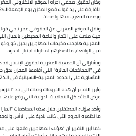
وكان تحقيق صحفي أجراه الموقع الالكتروني المغر
وبصمة المغرب فيها واضحة".
ونقل الموقع المغربي عن الحقوقي عمر ناجي قوله
حيث منعت على التجار والباعة المحيطين بالجبال ال
المغربية هاجمت مخيمات المهاجرين بجبل كوروكو ب
قبل الواقعة، ما اضطرهم لمحاولة اجتياز الحدود.
ويشارإلى أن الجمعية المغربية لحقوق الإنسان قد
في "المحاكمات الجائرة" التي أقامها المخزن بحق طا
المأساوية على الحدود المغربية-الاسبانية في الـ24 جوان 2022، والتي أودت بحياة العشرات من المهاجرين.
وأبرز التقرير أن هذه الخروقات وصلت الى حد "التزوي
عرض الحائط كل الاتفاقيات الدولية التي وقع عليها ف
وأكد هؤلاء المعتقلين خلال هذه المحاكمات "المار
ما تظهره الجروح التي كانت بادية على الرأس والوجه"
كما أبرز التقرير أن "هؤلاء المهاجرين وقعوا على مح
التهم الملفقة إليهم خلال مثولهم أمام القاضي"، 