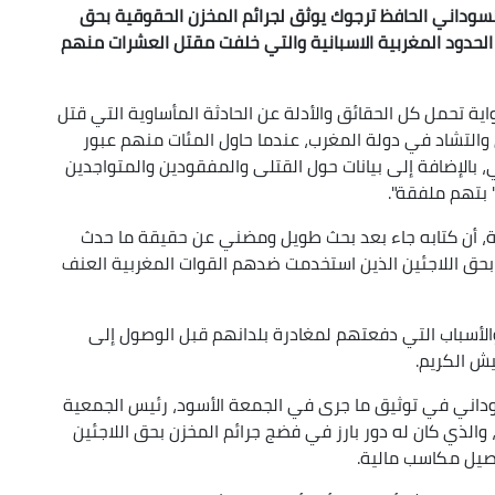
سوداني الحافظ ترجوك يوثق لجرائم المخزن الحقوقية بحق
 الأفارقة في مجزرة 24 يونيو 2022 على الحدود المغربية الاسبانية والتي خلفت مقتل العشرات منهم
ية تحمل كل الحقائق والأدلة عن الحادثة المأساوية التي قتل
والتشاد في دولة المغرب، عندما حاول المئات منهم عبور
ي، بالإضافة إلى بيانات حول القتلى والمفقودين والمتواجدين
 بتهم ملفقة".
ة، أن كتابه جاء بعد بحث طويل ومضني عن حقيقة ما حدث
بحق اللاجئين الذين استخدمت ضدهم القوات المغربية العنف
والأسباب التي دفعتهم لمغادرة بلدانهم قبل الوصول إلى
يش الكريم.
سوداني في توثيق ما جرى في الجمعة الأسود، رئيس الجمعية
 والذي كان له دور بارز في فضج جرائم المخزن بحق اللاجئين
حصيل مكاسب مالية.