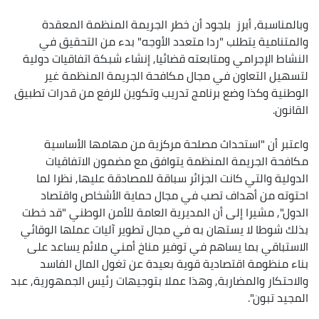
وبالمناسبة, أبرز بلجود أن خطر الجريمة المنظمة المعقدة
والمتنامية يتطلب "ردا متعدد الأوجه" بدء من التحقيق في
النشاط الإجرامي ومتابعته قضائيا, إنشاء شبكة اتفاقيات دولية
لتسهيل التعاون في مجال مكافحة الجريمة المنظمة غير
الوطنية وكذا وضع برنامج تدريب وتكوين للرفع من قدرات تطبيق
القانون.
واعتبر أن "استحداث مصلحة مركزية من مهامها الأساسية
مكافحة الجريمة المنظمة يتوافق مع مضمون الاتفاقيات
الدولية والتي كانت الجزائر سباقة للمصادقة عليها, نظرا لما
احتوته من أهداف تصب في مجال حماية الأشخاص واقتصاد
الدول", مشيرا إلى أن المديرية العامة للأمن الوطني "قد خطت
بذلك شوطا لا يستهان به في مجال تطوير آليات عملها الوقائي
الاستباقي بما يساهم في توفير مناخ أمني ملائم يساعد على
بناء منظومة اقتصادية قوية بعيدة عن تغول المال الفاسد
والاحتكار والمضاربة, وهذا عملا بتوجيهات رئيس الجمهورية, عبد
المجيد تبون".