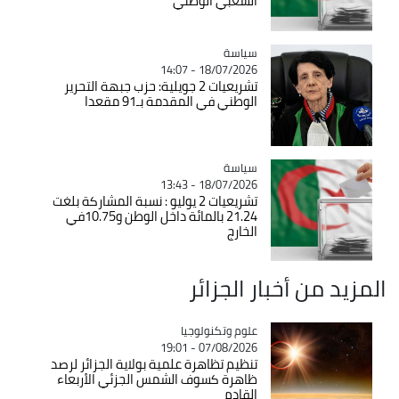
الشعبي الوطني
سياسة
Catégorie
18/07/2026 - 14:07
تشريعيات 2 جويلية: حزب جبهة التحرير
الوطني في المقدمة بـ91 مقعدا
سياسة
Catégorie
18/07/2026 - 13:43
تشريعيات 2 يوليو : نسبة المشاركة بلغت
21.24 بالمائة داخل الوطن و10.75في
الخارج
المزيد من أخبار الجزائر
Catégorie
علوم وتكنولوجيا
07/08/2026 - 19:01
تنظيم تظاهرة علمية بولاية الجزائر لرصد
ظاهرة كسوف الشمس الجزئي الأربعاء
القادم