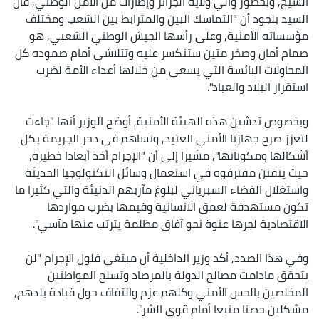
الشيخ, وبحضور والي ولاية الجزائر وإطارات من الأمن الوطني, قال
السيد بلجود أن "التماسك البين والمترابط بين الشعب ومختلف
مؤسساته الأمنية, وعلى رأسها الجيش الوطني الشعبي, هو
صمام أمان وصخر متين ستنكسر عليه وتتلاشى أمام صموده كل
المحاولات البائسة التي يسعى من خلالها أعداء الأمة لضرب
استقرار البلاد والعباد".
وبخصوص تدشين هذه الهيئة الأمنية, أوضح الوزير أنها "جاءت
لتعزز صرح جهازنا الأمني العتيد, وتساهم في دحر الجريمة بكل
أشكالها ومكوناتها", مشيرا إلى أن "الإجرام أخذ أبعادا خطيرة,
حيث يتفنن مقترفوه في استعمال وسائل التكنولوجيا الحديثة
واستغلال الفضاء السبرياني لبلوغ مآربهم الدنيئة والتي كثيرا ما
تكون مستهدفة لعمق الانسانية وقيمها بضرب مواردها
الاقتصادية لجرها عنوة نحو آفاق مظلمة يترتب عنها مآسي".
وفي هذا الصدد, أكد وزير الداخلية أن مبتغى فلول الإجرام "لن
يتحقق مادامت مصالح الدولة بالمرصاد وتسلح المواطنين
المخلصين بالحس الأمني وكلهم عزم والتفاف حول قيادة بلدهم,
مشكلين حصنا منيعا أمام قوى الشر".