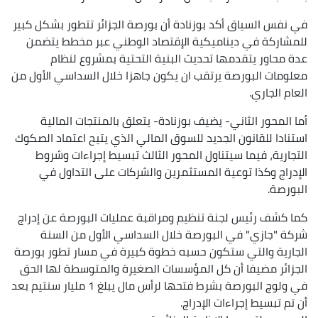
في نفس السياق أكد بوزنادة أن بورصة الجزائر تتطور بشكل كبير
للمشاركة في ديناميكية الإقتصاد الوطني عبر مخطط يتضمن
عدة محاور يتقدمها تحديث البنية التحتية بمشروع لنظام
معلومات البورصة يرتقب ان يكون جاهزا خلال السداسي الأول من
العام الجاري.
أما المحور الثاني- يضيف بوزنادة- يتعلق بالمنتجات المالية
استنادا للقانون الجديد للسوق المالي الذي يتيح اعتماد الصكوك
التجارية، فيما سيتناول المحور الثالث تبسيط إجراءات وشروط
الإدراج وكذا توعية المستثمرين والشركات على التداول في
البورصة.
كما كشف رئيس لجنة تنظيم ومراقبة عمليات البورصة عن إدراج
شركة "جازي" في البورصة خلال السداسي الأول من السنة
الجارية والتي ستكون حسبه خطوة كبيرة في مسار تطور بورصة
الجزائر مضيفا أن كل المؤسسات الصغيرة والمتوسطة لها الحق
في ولوج البورصة بشرط فتحها لرأس مال يبلغ 1 مليار سنتيم بعد
أن تم تبسيط إجراءات الإدراج.