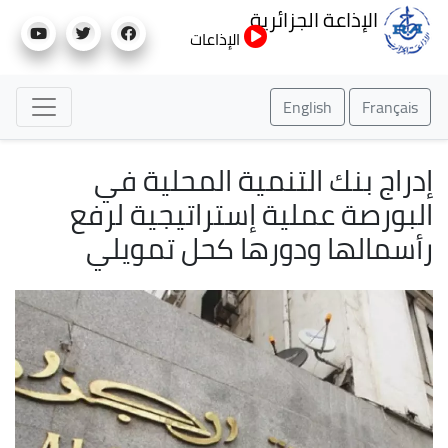
تجاوز
الإذاعة الجزائرية
إلى
الإذاعات
المحتوى
الرئيسي
English
Français
إدراج بنك التنمية المحلية في
البورصة عملية إستراتيجية لرفع
رأسمالها ودورها كحل تمويلي