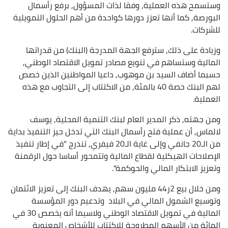
وستسمح هذه العملية, وفقا لذات المسؤول, برفع رأسمال
البورصة, كما أنها تعزز دورها كواحدة من أهم الحلول التمويلية
للشركات.
وزيادة على ذلك, سترفع الجهة المدرجة (البنك) من قدراتها
المالية وستساهم في تنويع مصادر تمويل الاقتصاد الوطني,
حسبما أضاف السيد بن موهوب, داعيا المواطنين الذين خصص
لهم البنك حصة 40 بالمئة, من الاكتتاب إلى التجاوب مع هذه
العملية.
ومن جهته, ذكر المدير العام لبنك التنمية المحلية, يوسف
لالماس, أن عملية فتح رأسمال البنك التي تدخل حيز التنفيذ بداية
من الـ20 جانفي وإلى غاية الـ20 فيفري, تندرج "في إطار تنفيذ
الإصلاحات الهيكلية لقطاع المالية وتتمحور أساسا حول الرقمنة
وتعزيز الابتكار المالي والحوكمة".
ومن خلال بيع 2ر44 مليون سهم, يهدف البنك إلى تعزيز الائتمان
وتوسيع الشمول المالي في البلاد وتدعيم دور المؤسسة
المالية في تمويل الاقتصاد الوطني ولاسيما أنه يخصص 30 في
المائة من الأسهم المطروحة للاكتتاب للأشخاص المعنوية