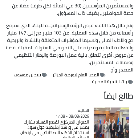
والمستثمرين المؤسسين (30 في المائة لكل طرف) فضلا عن
حصة المواطنين, يضيف ذات المسؤول.
وتم خلال هذا اللقاء عرض الرؤية الإستراتيجية للبنك, الذي سيرفع
رأسماله من خلال هذه العملية, من 103 مليار دج إلى 147 مليار
دج والأداء المالي ولاسيما المؤشرات المتعلقة بالنشاط والربحية
والفعالية المالية وقدرته على النمو في السنوات المقبلة, فضلا
عن عروض أخرى تتعلق بآلية عمل البورصة والإطار التنظيمي
وضمانات المستثمرين.
المصدر
وأج
المدير العام لبورصة الجزائر
يزيد بن موهوب
بنك التنمية المحلية
طالع ايضاً
المالية
Catégorie
08/08/2026 - 17:08
الديوان المركزي لقمع الفساد يشارك
بمصر في ورشة إقليمية حول سوء
استخدام الذكاء الاصطناعي في ارتكاب
الجرائم المالية