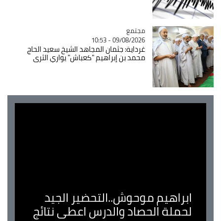
مجتمع
Catégorie
09/08/2026 - 10:53
غرداية: جثمان المجاهد الشيخ سعيد الحاج
محمد بن إبراهيم "كعباش" يواري الثرى
ابراهيم موحوش..التحضير الجيد
لحملة الحصاد والدرس اعطى نتائج