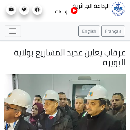
تجاوز
الإذاعة الجزائرية
إلى
الإذاعات
المحتوى
الرئيسي
English
Français
عرقاب يعاين عديد المشاريع بولاية
البويرة