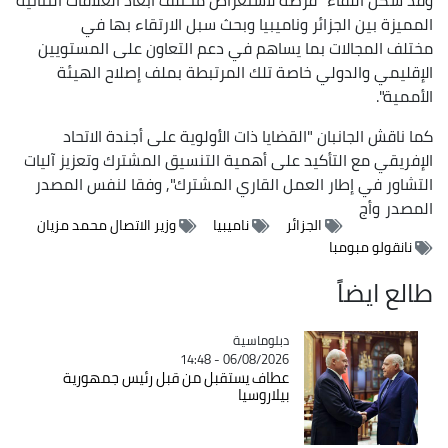
المميزة بين الجزائر وناميبيا وبحث سبل الارتقاء بها في
مختلف المجالات بما يساهم في دعم التعاون على المستويين
الإقليمي والدولي خاصة تلك المرتبطة بملف إصلاح الهيئة
الأممية".
كما ناقش الجانبان "القضايا ذات الأولوية على أجندة الاتحاد
الإفريقي مع التأكيد على أهمية التنسيق المشترك وتعزيز آليات
التشاور في إطار العمل القاري المشترك", وفقا لنفس المصدر
المصدر
وأج
الجزائر
ناميبيا
وزير الاتصال محمد مزيان
نانقولو مبومبا
طالع ايضاً
Catégorie
دبلوماسية
06/08/2026 - 14:48
عطاف يستقبل من قبل رئيس جمهورية
بيلاروسيا