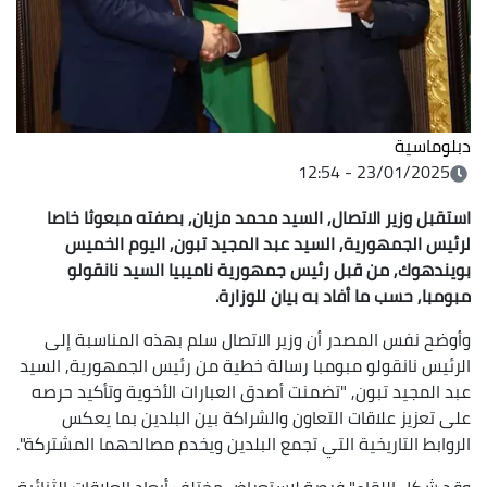
دبلوماسية
23/01/2025 - 12:54
استقبل وزير الاتصال, السيد محمد مزيان, بصفته مبعوثا خاصا
لرئيس الجمهورية, السيد عبد المجيد تبون, اليوم الخميس
بويندهوك, من قبل رئيس جمهورية ناميبيا السيد نانقولو
مبومبا, حسب ما أفاد به بيان للوزارة.
وأوضح نفس المصدر أن وزير الاتصال سلم بهذه المناسبة إلى
الرئيس نانقولو مبومبا رسالة خطية من رئيس الجمهورية, السيد
عبد المجيد تبون, "تضمنت أصدق العبارات الأخوية وتأكيد حرصه
على تعزيز علاقات التعاون والشراكة بين البلدين بما يعكس
الروابط التاريخية التي تجمع البلدين ويخدم مصالحهما المشتركة".
وقد شكل اللقاء" فرصة لاستعراض مختلف أبعاد العلاقات الثنائية