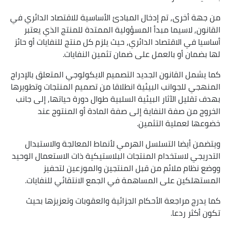
من جهة أخرى, تم إدخال المبادئ الأساسية للاقتصاد الدائري في
القانون, لاسيما مبدأ المسؤولية الممتدة للمنتج الذي يعتبر
أساسيا في الاقتصاد الدائري, حيث يلزم كل منتج للنفايات أو حائز
لها بضمان أو بالعمل على ضمان تثمين النفايات.
كما يشمل القانون الجديد التصميم الايكولوجي المتعلق بالإدراج
المنهجي للجوانب البيئية انطلاقا من تصميم المنتجات وتطويرها
بهدف تقليل الآثار البيئية السلبية طوال دورة حياتها, إلى جانب
الخروج من صفة النفاية إلى صفة المادة أو المنتوج عند
خضوعها لعملية التثمين.
ويتضمن أيضا التسلسل الهرمي لأنماط المعالجة والاستبدال
التدريجي لاستخدام المنتجات البلاستيكية ذات الاستعمال الوحيد
ووضع نظام ملائم من قبل المنتجين والموزعين لتحفيز
المستهلكين على المساهمة في الجمع الانتقائي للنفايات.
كما يدرج مراجعة الأحكام الجزائية والعقوبات وتعزيزها بحيث
تكون أكثر ردعا.