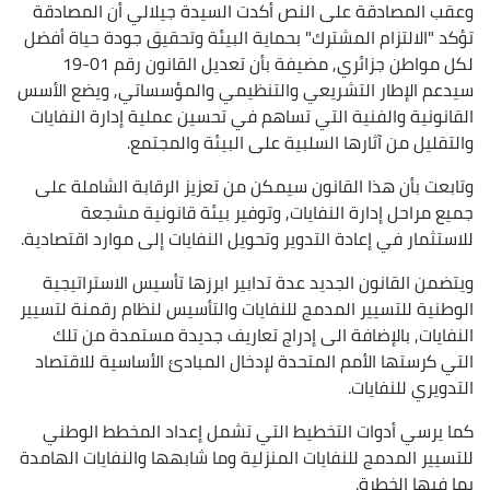
وعقب المصادقة على النص أكدت السيدة جيلالي أن المصادقة
تؤكد "الالتزام المشترك" بحماية البيئة وتحقيق جودة حياة أفضل
لكل مواطن جزائري, مضيفة بأن تعديل القانون رقم 01-19
سيدعم الإطار التشريعي والتنظيمي والمؤسساتي, ويضع الأسس
القانونية والفنية التي تساهم في تحسين عملية إدارة النفايات
والتقليل من آثارها السلبية على البيئة والمجتمع.
وتابعت بأن هذا القانون سيمكن من تعزيز الرقابة الشاملة على
جميع مراحل إدارة النفايات, وتوفير بيئة قانونية مشجعة
للاستثمار في إعادة التدوير وتحويل النفايات إلى موارد اقتصادية.
ويتضمن القانون الجديد عدة تدابير ابرزها تأسيس الاستراتيجية
الوطنية للتسيير المدمج للنفايات والتأسيس لنظام رقمنة لتسيير
النفايات, بالإضافة الى إدراج تعاريف جديدة مستمدة من تلك
التي كرستها الأمم المتحدة لإدخال المبادئ الأساسية للاقتصاد
التدويري للنفايات.
كما يرسي أدوات التخطيط التي تشمل إعداد المخطط الوطني
للتسيير المدمج للنفايات المنزلية وما شابهها والنفايات الهامدة
بما فيها الخطرة.