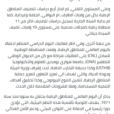
وعلى المستوى التقني, تم انجاز أربع دراسات لتصنيف المناطق
الرطبة بكل من ولايات الطارف, ام البواقي, الجلفة وغرداية, كما
تم بداية السنة الجارية تسجيل دراسات لتصنيف اكثر من 11
منطقة رطبة كمجالات محمية على مستوى 10 ولايات, تضيف
السيدة جيلالي.
من جهة أخرى, وفي اطار فعاليات اليوم الدراسي المنظم احتفالا
باليوم العالمي للمناطق الرطبة, وقعت المحافظة الوطنية
للساحل (CNL) على اتفاقيات شراكة مع كل من الديوان الوطني
للتطهير (ONA), جامعة هواري بومدين للعلوم والتكنولوجيا
(USTHB) وكذا حديقة التجارب الحامة, تحت إشراف وزيرة البيئة
وجودة الحياة, والتي تهدف الى تعزيز التعاون لتعزيز حماية
المناطق الرطبة, تثمين التنوع البيولوجي وكذا تحقيق أهداف
التنمية المستدامة, وفقا للشروحات المقدمة خلال الحدث.
يذكر أن اليوم العالمي للمناطق الرطبة يحتفل به سنويا منذ سنة
1971, بهدف التوعية بأهمية هذه النظم البيئية, التي تؤدي
دورا رئيسيا في الحفاظ على التوازن البيئي, ودعم الأمن الغذائي