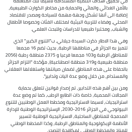
في تحقيق أهداف التنمية المستدامة لاسيما تلك المتعلقة
بالأمن الغذائي والمائي والحماية من مخاطر الكوارث الطبيعية,
إضافة الى أنها تشكل وجهة مهمة للسياحة ومصدر للاقتصاد
المحلي, وفضاء للتربية البيئية لمختلف الفئات وخصوصا الأطفال
والشباب, ومختبرا طبيعيا للدراسات وللبحث العلمي.
وفي هذا الاطار ذكرت السيدة جيلالي, ب"التنوع الكبير" الذي
تتميز به الجزائر في مناطقها الرطبة, بحيث تضم 16 مجمعا
للمناطق الرطبة و103 مجمعا فرعيا و 2375 منطقة رطبة (2056
منطقة طبيعية و319 منطقة اصطناعية), مؤكدة "التزام الجزائر
بالحفاظ على هذه المناطق لضمان صيانتها واستغلالها العقلاني
والمستدام, من خلال وضع عدة اليات وتدابير".
ومن بين أهم هذه التدابير, تم إصدار قوانين تتعلق بحماية
المجالات المحمية, خاصة ذات الطابع الرطب, كما تم وضع عدة
استراتيجيات, لاسيما الاستراتيجية ومخطط العمل الوطنيين للتنوع
البيولوجي في الجزائر 2016-2030, الإستراتيجية الوطنية للإدارة
المدمجة للمناطق الساحلية, الاستراتيجية الوطنية لتسيير
الأنظمة الإيكولوجية والمناطق الرطبة, وكذا المخطط الوطني
للمناخ والمخطط الوطني لمكافحة التصحر.