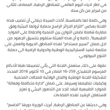
في اطار احياء اليوم العالمي للمناطق الرطبة, المصادف للثاني
من فبراير من كل سنة.
وفي كلمة لها بالمناسبة, أكدت السيدة جيلالي أن تنصيب هذه
اللجنة يعكس "التزام الجزائر الراسخ بحماية ثروتها البيئية وفق
مقاربة شاملة تضمن التوازن بين التنمية والحفاظ على الموارد
الطبيعية", خاصة و أن هذه الهيئة ستقوم بتنسيق الجهود من
اجل ضمان "تسيير مستدام" لهذه المناطق الحيوية والعمل على
متابعة تنفيذ الاستراتيجية الوطنية والدولية الرامية الى حماية
التنوع البيولوجي.
علاوة على ذلك, ستعمل اللجنة التي يأتي تنصيبها طبقا لأحكام
المرسوم التنفيذي 259-16 الصادر في 10 أكتوبر 2016 المحدد
لتشكيلة اللجنة الوطنية واللجان الولائية للمجالات المحمية
وكيفيات تنظيمها وسيرها, على ضمان "ادارة متكاملة وفعالة"
للموارد الطبيعية للبلاد للحد من التدهور البيئي و تعزيز
الاستغلال الرشيد لهذه الفضاءات.
وفي حديثها عن المناطق الرطبة, أبرزت الوزيرة دورها "الحاسم"