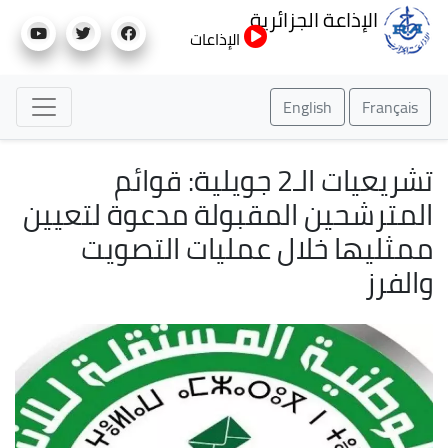
تجاوز
الإذاعة الجزائرية
إلى
الإذاعات
المحتوى
الرئيسي
English
Français
تشريعيات الـ2 جويلية: قوائم
المترشحين المقبولة مدعوة لتعيين
ممثليها خلال عمليات التصويت
والفرز