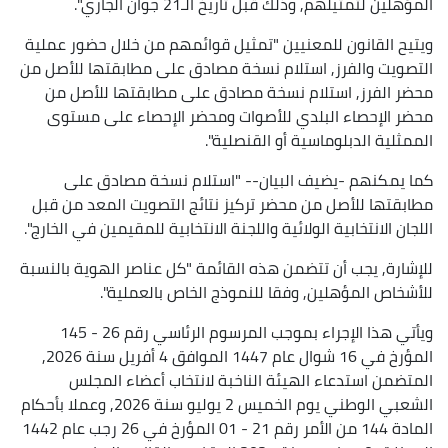
المؤهلين لتمثيلهم, وذلك قبل تاريخ الـ21 جوان الجاري".
ويتيح القانون للمعنيين "تمثيل قوائمهم من خلال حضور عملية
التصويت والفرز, استلام نسخة مصادق على مطابقتها للأصل من
محضر الفرز, استلام نسخة مصادق على مطابقتها للأصل من
محضر الإحصاء البلدي للأصوات ومحضر الإحصاء على مستوى
الممثلية الدبلوماسية أو القنصلية".
كما يمكنهم -يضيف البيان-- "استلام نسخة مصادق على
مطابقتها للأصل من محضر تركيز نتائج التصويت المعد من قبل
اللجان الانتخابية الولائية واللجنة الانتخابية للمقيمين في الخارج".
للإشارة, يجب أن تتضمن هذه القائمة "كل عناصر الهوية بالنسبة
للأشخاص المؤهلين, وفقا للنموذج الخاص بالعملية".
ويأتي هذا الإجراء بموجب المرسوم الرئاسي رقم 26 - 145
المؤرخ في 16 شوال عام 1447 الموافق 4 أفريل سنة 2026,
المتضمن استدعاء الهيئة الناخبة لانتخاب أعضاء المجلس
الشعبي الوطني يوم الخميس 2 يوليو سنة 2026, وعملا بأحكام
المادة 144 من الأمر رقم 21 - 01 المؤرخ في 26 رجب عام 1442