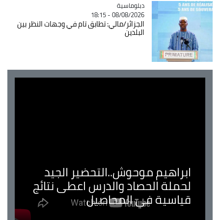
Catégorie
دبلوماسية
08/08/2026 - 18:15
الجزائر/مالي: تطابق تام في وجهات النظر بين
البلدين
ابراهيم موحوش..التحضير الجيد
لحملة الحصاد والدرس اعطى نتائج
قياسية في المحاصيل