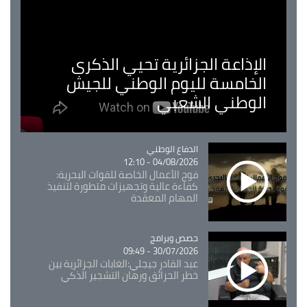
الإذاعة الجزائرية تحيي الذكرى
الخامسة لليوم الوطني للجيش
الوطني الشعبي
Catégorie
الدفاع الوطني
04/08/2026 - 12:10
فوج الأعمال الخاصة للقوات البحرية:
كفاءة عالية وتجهيزات متطورة لتنفيذ
المهام المعقدة
Catégorie
حصص وبرامج
30/07/2026 - 09:49
عبد القادر جيجلي:الغابات الجزائرية بين
خطر الحرائق ورهان التشجير الذكي