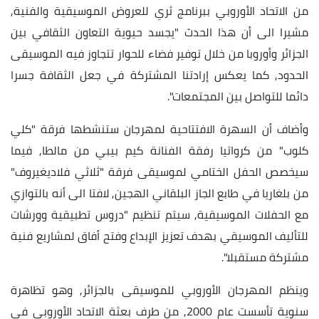
من الاتحاد الأوروبي ببرنامج ثري للعروض الموسيقية والفنية,
مشيرا الى أن هذا الحدث "يجسد حيوية التعاون الثقافي بين
الجزائر وأوروبا من خلال توفير فضاء للحوار تتجاوز فيه الموسيقى
الحدود, كما يعكس إرادتنا المشتركة في جعل الثقافة جسرا
دائما للتواصل بين المجتمعات".
وأضاف أن السهرة الافتتاحية لمهرجان ستنشطها فرقة "كلي
كلوب" من كرواتيا رفقة الفنانة كيم بيبي من مالطا, فيما
سيخصص الحفل الختامي لموسيقى فرقة "ثلاثي فلاديغيروف"
من بلغاريا في طابع الجاز البلقاني الهجين, لافتا الى أنه بالتوازي
مع الحفلات الموسيقية, سيتم تنظيم "دروس تطبيقية وورشات
للتأليف الموسيقي بهدف تعزيز الإبداع وفتح أفاق لمشاريع فنية
مشتركة مستقبلا".
وينظم المهرجان الأوروبي للموسيقى بالجزائر, وهو تظاهرة
سنوية تأسست عام 2000, من طرف بعثة الاتحاد الأوروبي في