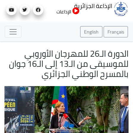
تجاوز
الإذاعة الجزائرية
إلى
الإذاعات
المحتوى
الرئيسي
English
Français
الدورة الـ26 للمهرجان الأوروبي
للموسيقى من الـ13 إلى الـ16 جوان
بالمسرح الوطني الجزائري