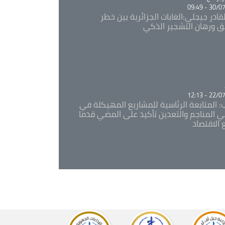
30/07/20
قادر جيجلي:الغابات الجزائرية بين خطر
ئق ورهان التشجير الذكي
Ca
22/07/20
: المتابعة الرئاسية للمشاريع المهيكلة في
 المناجم والتعدين تأكيد على المضي قدما
 الاقتصاد