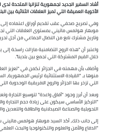
أشاد السفير الجديد لجمهورية تنزانيا المتحدة لدى ال
الأخوية العميقة التي تميز العلاقات الثنائية بين ال
وفي تصريح صحفي عقب تقديم أوراق اعتماده إلى رئ
موبهار هولمس ماتيني بمستوى العلاقات التي تجمع ا
وتاريخ مشترك نابع من النضال الجماعي من أجل تحرير 
واعتبر أن "هذه الروح التضامنية مازالت راسخة إلى يو
خلال القيم المشتركة التي تجمع بين بلدينا".
وأضاف بأن مهمته في الجزائر تكمن في "تعزيز العلا
منوها بـ "القيادة الاستثنائية لرئيس الجمهورية، ال
التي تزخر بها الجزائر والروح الافريقية الوحدوية التي
وبعد أن أبرز وجود "آفاق واعدة" لتوسيع التجارة وتعزي
"التركيز الأساسي سيكون على زيادة حجم التجارة والا
التحويلية والصناعة الصيدلانية والطاقة والتعدين وال
إلى جانب ذلك، أكد السيد موبهار هولمس ماتيني سع
"الدفاع والأمن والعلوم والتكنولوجيا والبحث العلم