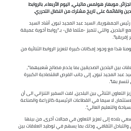
جزائر، موبهار هولمس ماتيني، اليوم الأربعاء، بالروابط
بلدين والقائمة على تاريخ مشترك من النضال التحرري.
يس الجمهورية، السيد عبد المجيد تبون، أشاد السيد
لبلدين، والتي تتميز -مثلما قال- بـ"روابط أخوية عميقة
إفريقيا".
منا هذا مع وجود إمكانات كبيرة لتعزيز الروابط الثنائية من
قات بين البلدين الصديقين بما يخدم مصالح شعبيهما"،
سيد عبد المجيد تبون، إلى جانب الفرص الاقتصادية الكبيرة
 تتسم بها".
ز التعاون الثنائي بين البلدين، لفت السفير التنزاني الى أن
ستثمار، لا سيما في القطاعات الرئيسية كالزراعة والصناعة
سياحة والتعليم العالي".
ي بلاده إلى تعزيز التعاون في مجالات أخرى، من بينها
ي والتبادل الثقافي، وذلك بما يسهم في توطيد العلاقات بين