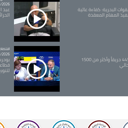
26 - 09:49
قوات البحرية: كفاءة عالية
عبد ال
فيذ المهام المعقدة
الحرا
اقتصاد
tégorie
26 - 12:13
المدير العام للغابات: 445 حريقاً وأكثر من 1500
بوحرب
حالي
قطاعي
لتنويع