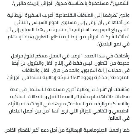
الشعبين"، مستحضرة بالمناسبة صديق الجزائر، إنريكو ماتيي".
ولدى تطرقها إلى العلاقات الاقتصادية، أعربت السفيرة الإيطالية
عن أملها في أن ترقى إلى مستوى الحوار السياسي الثنائي
"الذي بلغ اليوم بعدا استراتيجيا"، مشيرة في هذا السياق إلى أن
"مئات الشركات الجزائرية والإيطالية تتطلع للتعاون بغية الإسهام
في نمو البلدين".
وأضافت في هذا الصدد: "نرغب في العمل معكم لبلوغ مراحل
جديدة من التعاون، ليس فقط في إنتاج الغاز والبترول، بل أيضا
في مجالات إزالة الكربون، والحد من حرق الغاز، والطاقات
المتجددة"، مذكرة بوجود "150 شركة إيطالية تنشط في الجزائر".
وكشفت أن "شركات إيطالية أخرى مستعدة للاستثمار في عدة
قطاعات ذات اهتمام مشترك، لاسيما النقل والاتصالات السلكية
واللاسلكية والرقمنة والسياحة"، منوهة في الوقت ذاته بالثراء
الطبيعي والثقافي للجزائر التي ترى أنها "من بين أجمل البلدان
في العالم".
كما رافعت الدبلوماسية الإيطالية من أجل دعم أكبر للقطاع الخاص