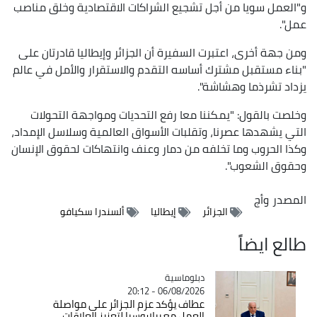
و"العمل سويا من أجل تشجيع الشراكات الاقتصادية وخلق مناصب
عمل".
ومن جهة أخرى، اعتبرت السفيرة أن الجزائر وإيطاليا قادرتان على
"بناء مستقبل مشترك أساسه التقدم والاستقرار والأمل في عالم
يزداد تشرذما وهشاشة".
وخلصت بالقول: "يمكننا معا رفع التحديات ومواجهة التحولات
التي يشهدها عصرنا، وتقلبات الأسواق العالمية وسلاسل الإمداد،
وكذا الحروب وما تخلفه من دمار وعنف وانتهاكات لحقوق الإنسان
وحقوق الشعوب".
المصدر
وأج
الجزائر
إيطاليا
ألسندرا سكيافو
طالع ايضاً
Catégorie
دبلوماسية
06/08/2026 - 20:12
عطاف يؤكد عزم الجزائر على مواصلة
العمل مع بيلاروسيا لتعزيز العلاقات