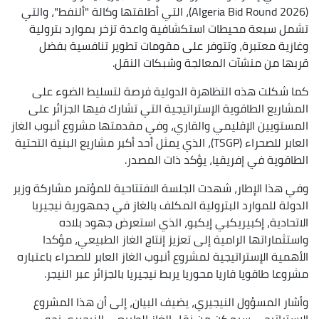
(Algeria Bid Round 2026)، التي أطلقتها وكالة "ألنفط"، والتي
تشمل سبعة محيطات استكشافية واعدة تزخر بموارد بترولية
وغازية معتبرة، وتتوفر على مقومات تطوير تنافسية بفضل
قربها من منشآت المعالجة وشبكات النقل.
كما شكلت هذه التظاهرة الدولية فرصة لتسليط الضوء على
المشاريع الطاقوية الإستراتيجية التي تشارك فيها الجزائر على
المستويين الإقليمي والقاري، وفي مقدمتها مشروع أنبوب الغاز
العابر للصحراء (TSGP)، الذي يمثل أحد أكبر مشاريع البنية التحتية
الطاقوية في إفريقيا، يؤكد ذات المصدر.
وفي هذا الإطار، شهدت الجلسة الافتتاحية للمؤتمر مشاركة وزير
الدولة للموارد البترولية المكلف بالغاز في جمهورية نيجيريا
الاتحادية، إكبيريكبي إيكبو، الذي استعرض جهود بلاده
واستثماراتها الرامية إلى تعزيز إنتاج الغاز الطبيعي، مؤكدا
الأهمية الإستراتيجية لمشروع أنبوب الغاز العابر للصحراء باعتباره
مشروعا طاقويا قاريا محوريا يربط نيجيريا بالجزائر عبر النيجر.
وأشار المسؤول النيجيري، يضيف البيان، إلى أن هذا المشروع
الاستراتيجي سيمكن من نقل الغاز الطبيعي النيجيري نحو