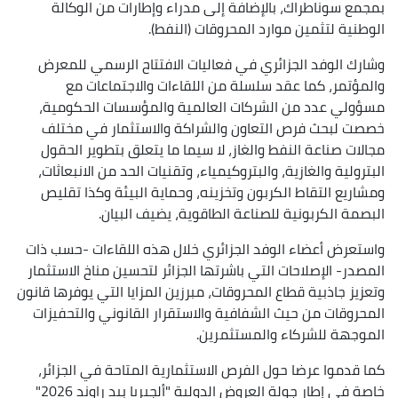
بمجمع سوناطراك، بالإضافة إلى مدراء وإطارات من الوكالة
الوطنية لتثمين موارد المحروقات (النفط).
وشارك الوفد الجزائري في فعاليات الافتتاح الرسمي للمعرض
والمؤتمر، كما عقد سلسلة من اللقاءات والاجتماعات مع
مسؤولي عدد من الشركات العالمية والمؤسسات الحكومية،
خصصت لبحث فرص التعاون والشراكة والاستثمار في مختلف
مجالات صناعة النفط والغاز، لا سيما ما يتعلق بتطوير الحقول
البترولية والغازية، والبتروكيمياء، وتقنيات الحد من الانبعاثات،
ومشاريع التقاط الكربون وتخزينه، وحماية البيئة وكذا تقليص
البصمة الكربونية للصناعة الطاقوية، يضيف البيان.
واستعرض أعضاء الوفد الجزائري خلال هذه اللقاءات -حسب ذات
المصدر- الإصلاحات التي باشرتها الجزائر لتحسين مناخ الاستثمار
وتعزيز جاذبية قطاع المحروقات، مبرزين المزايا التي يوفرها قانون
المحروقات من حيث الشفافية والاستقرار القانوني والتحفيزات
الموجهة للشركاء والمستثمرين.
كما قدموا عرضا حول الفرص الاستثمارية المتاحة في الجزائر،
خاصة في إطار جولة العروض الدولية "ألجيريا بيد راوند 2026"