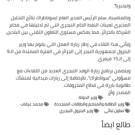
ونيجيريا".
وبالمناسبة, سلم الرئيس المدير العام لسوناطراك نتائج التحليل
المخبري لعينات النفط الخام النيجري التي تم تحليلها في مخابر
الشركة بالجزائر, مما يعكس مستوى التعاون التقني بين البلدين.
ويأتي هذا اللقاء في إطار زيارة العمل التي يقوم بها وزير
البترول لجمهورية النيجر إلى الجزائر في الفترة الممتدة من الـ9
إلى الـ15 فيفري.
ويتضمن برنامج زيارة الوفد النيجري العديد من اللقاءات مع
مسؤولي "سوناطراك", بالإضافة إلى زيارات ميدانية لمنشآت
طاقوية بارزة في قطاع المحروقات.
المصدر
وأج
وزير الدولة
وزير الطاقة والمناجم والطاقات المتجددة
محمد عرقاب
تعاون ثنائي
وزير البترول النيجري
طالع ايضاً