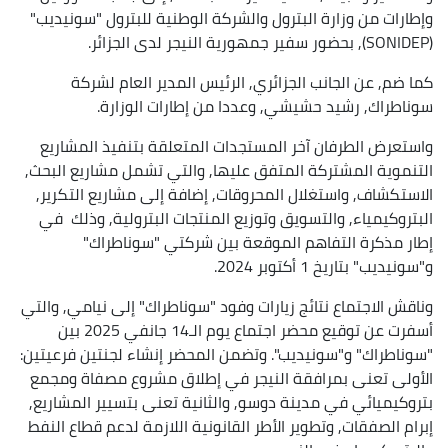
وإطارات من وزارة البترول والشركة الوطنية للبترول "سونيديب"
(SONIDEP), بحضور سفير جمهورية النيجر لدى الجزائر.
كما ضم, عن الجانب الجزائري, الرئيس المدير العام لشركة
سوناطراك, رشيد حشيشي, وعددا من إطارات الوزارة.
واستعرض الطرفان آخر المستجدات المتعلقة بتنفيذ المشاريع
التنموية المشتركة المتفق عليها, والتي تشمل مشاريع البحث,
الاستكشاف, واستغلال المحروقات, إضافة إلى مشاريع التكرير,
البتروكيمياء, والتسويق وتوزيع المنتجات البترولية, وذلك في
إطار مذكرة التفاهم الموقعة بين شركتي "سوناطراك"
و"سونيديب" بتاريخ 1 أكتوبر 2024.
وناقش الاجتماع نتائج زيارات وفود "سوناطراك" إلى نيامي, والتي
أسفرت عن توقيع محضر اجتماع يوم الـ14 جانفي 2025 بين
"سوناطراك" و"سونيديب". وتضمن المحضر إنشاء لجنتين فرعيتين:
الأولى تعنى بمرافقة النيجر في إطلاق مشروع مصفاة ومجمع
بتروكيميائي في مدينة دوسو, والثانية تعنى بتسيير المشاريع,
إبرام الصفقات, وتطوير الأطر القانونية اللازمة لدعم قطاع النفط