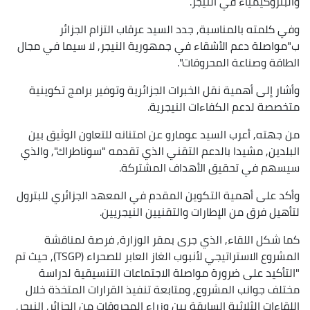
والبتروكيمياء في النيجر.
وفي كلمته بالمناسبة, جدد السيد عرقاب التزام الجزائر
ب"مواصلة دعم الأشقاء في جمهورية النيجر, لا سيما في مجال
الطاقة وصناعة المحروقات".
وأشار إلى أهمية نقل الخبرات الجزائرية وتوفير برامج تكوينية
متخصصة لدعم الكفاءات النيجرية.
من جهته, أعرب السيد عومارو عن امتنانه للتعاون الوثيق بين
البلدين, مشيدا بالدعم التقني الذي تقدمه "سوناطراك", والذي
سيسهم في تحقيق الأهداف المشتركة.
وأكد على أهمية التكوين المقدم في المعهد الجزائري للبترول
لتأهيل فرق من الإطارات والتقنيين النيجريين.
كما شكل اللقاء, الذي جرى بمقر الوزارة, فرصة لمناقشة
المشروع الاستراتيجي لأنبوب الغاز العابر للصحراء (TSGP), حيث تم
"التأكيد على ضرورة مواصلة الاجتماعات التنسيقية لدراسة
مختلف جوانب المشروع, ومتابعة تنفيذ القرارات المتخذة خلال
اللقاءات الثلاثية السابقة بين وزراء المحروقات من الجزائر, النيجر,