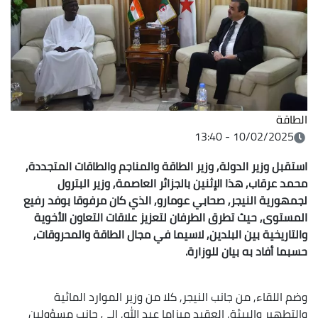
الطاقة
10/02/2025 - 13:40
استقبل وزير الدولة, وزير الطاقة والمناجم والطاقات المتجددة,
محمد عرقاب, هذا الإثنين بالجزائر العاصمة, وزير البترول
لجمهورية النيجر, صحابي عومارو, الذي كان مرفوقا بوفد رفيع
المستوى, حيث تطرق الطرفان لتعزيز علاقات التعاون الأخوية
والتاريخية بين البلدين, لاسيما في مجال الطاقة والمحروقات,
حسبما أفاد به بيان للوزارة.
وضم اللقاء, من جانب النيجر, كلا من وزير الموارد المائية
والتطهير والبيئة, العقيد ميزاما عبد الله, إلى جانب مسؤولين