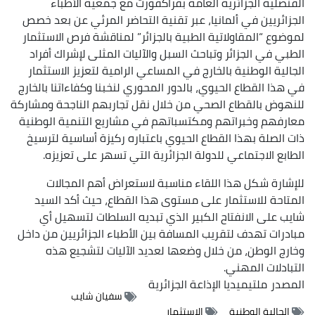
القنصلية الجزائرية العامة بفراكفورت مع جمعية الأطباء
الجزائريين في ألمانيا، عبر تقنية التحاضر المرئي عن بعد خصص
لموضوع “المقاولاتية الطبية بالجزائر” لمناقشة فرص الاستثمار
الطبي في الجزائر وتباحث السبل والآليات المثلى لإشراك أفراد
الجالية الوطنية بالخارج في المساعي الرامية لتعزيز الاستثمار
في هذا القطاع الحيوي، بالدور المحوري لنخبنا وكفاءاتنا بالخارج
للنهوض بالقطاع الصحي من خلال نقل تجاربهم الناجحة ومشاركة
معارفهم وخبراتهم ومكتسباتهم في مشاريع التنمية الوطنية
ذات الصلة بهذا القطاع الحيوي باعتباره ركيزة أساسية لترسيخ
الطابع الاجتماعي للدولة الجزائرية التي تسهر على تعزيزه.
للإشارة شكل هذا اللقاء مناسبة لاستعراض أهم المجالات
المتاحة للاستثمار على مستوى هذا القطاع، حيث أكد السيد
شايب على الانفتاح الكبير الذي تبديه السلطات لتسهيل أي
مبادرات تهدف لتقريب المسافة بين الأطباء الجزائريين من داخل
وخارج الوطن، من خلال وضعها لعديد الآليات لتشجيع هذه
التبادلات المهني.
المصدر
ملتيميديا الإذاعة الجزائرية
سفيان شايب
الجالية الوطنية
الاستثمار