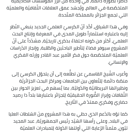
حاضراً بصورة دائمة، في واحدة من أبرز المؤسّسات الأكاديميّة
المتخصّصة في العالم، ويُجسّد عمق العلاقات الثّقافيّة والعلميّة
التي تجمع الجزائر بالمملكة المتّحدة.
وفي هذا السّياق، أكّد أنّ الكرسيّ العلميّ الجديد ينبغي النّظر
إليه باعتباره استثماراً طويل المدى في المعرفة وإنتاج البحث
العلميّ، أكثر من كونه احتفاءً بذكرى تاريخيّة، مشدّداً على أنّ
المشروع سيوفر فضاءً لِتأطير الباحثين والطّلبة، وإنجاز الدّراسات
العلميّة المتخصّصة حول فكر الأمير عبد القادر وإرثه الفكريّ
والإنسانيّ.
وأعرب الشّيخ القاسميّ عن تطلُّعه إلى أن يتحوّل الكرسيّ إلى
منصّة دائمة لِلتّعاون بين الجامعات ومراكز البحث الجزائريّة
ونظيراتها البريطانيّة والدّوليّة، بما يُسهم في تعزيز الحوار بين
الثّقافات وإبراز الصُّورة الحقيقيّة لِلجزائر باعتبارها بلداً ذا رصيد
حضاريّ وفكريّ ممتدّ في التّاريخ.
كما نوّه بالدّعم الذي حظي به هذا المشروع منَ السّلطات العليا
في البلاد، وعلى رأسها السّيّد رئيس الجمهوريّة، عبد المجيد
تبّون، مثمناً الرّعاية التي أولتها الدّولة لِلمبادرات العلميّة