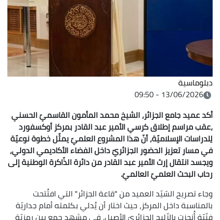
دبلوماسية
13/06/2026 - 09:50
أكد عميد جامع الجزائر، الشيخ محمد المأمون القاسميّ الحسني
،عقب مراسم إطلاق كرسي الأمير عبد القادر بمركز أوكسفورد
لِلدراسات الإسلاميّة، أنّ هذا المشروع العلميّ يمثّل خطوة نوعيّة
في مسار تعزيز الحضور الجزائريّ داخل الفضاء الأكاديمي الدولي،
ويجسد انتقال إرث الأمير عبد القادر من دائرة الذّاكرة الوطنية إلى
رحاب البحث العلميّ العالميّ.
وجاء تصريح السّيّد العميد من "قاعة الجزائر" التي افتُتحت
بالمناسبة داخل المركز، حيث اختار أن يُدلي بكلمته أمام جداريّة
فنّيّة أُنجزت بالزّليج الجزائريّ الأصيل، في مشهد جمع بين رمزيّة