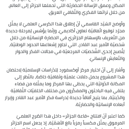
المكان وعمق الرّسالة الحضاريّة التي تحملها الجزائر إلى العالم،
من خلال تراثها الفكريّ والثّقافيّ العريق.
وأوضح السّيّد القاسمي أنّ إطلاق هذا الكرسيّ العلميّ لا يمثّل
مجرّد توقيع اتّفاقيّة تعاون أكاديميّ، وإنّما يؤسّس لِمرحلة جديدة
من التّعريف بالإسهام الجزائريّ في الحضارة الإنسانيّة من خلال
شخصيّة الأمير عبد القادر، التي تجاوز إشعاعها الحدود الوطنيّة،
لِتُصبح إحدى الشّخصيّات المرجعيّة في مجالات الفكر والحوار
والتّعايش الإنسانيّ.
وأشار إلى أنّ اختيار مركز أوكسفورد لِلدّراسات الإسلاميّة لِاحتضان
هذا المشروع يحمل دلالات علميّة وثقافيّة خاصّة، بالنّظر إلى
المكانة الدّوليّة التي يحظى بها المركز وما يمثّله من فضاء
يلتقي فيه الباحثون والمفكّرون من مختلف الخلفيّات الثّقافيّة
والدّينيّة، بما يتيح آفاقاً جديدة لِدراسة فكر الأمير عبد القادر وإبراز
أبعاده الإنسانيّة والحضاريّة.
كما اعتبر أنّ افتتاح «قاعة الجزائر» داخل هذا الصّرح العلميّ
المرموق يمثّل مكسباً رمزياً بالغ الأهمّيّة، إذ يجعل اسم الجزائر