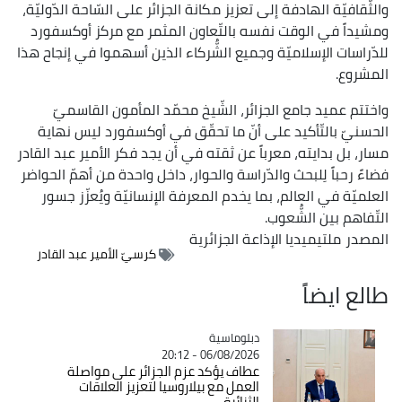
والثّقافيّة الهادفة إلى تعزيز مكانة الجزائر على السّاحة الدّوليّة،
ومشيداً في الوقت نفسه بالتّعاون المثمر مع مركز أوكسفورد
للدّراسات الإسلاميّة وجميع الشُّركاء الذين أسهموا في إنجاح هذا
المشروع.
واختتم عميد جامع الجزائر، الشّيخ محمّد المأمون القاسميّ
الحسنيّ
بالتّأكيد على أنّ ما تحقّق في أوكسفورد ليس نهاية
مسار، بل بدايته، معرباً عن ثقته في أن يجد فكر الأمير عبد القادر
فضاءً رحباً لِلبحث والدّراسة والحوار، داخل واحدة من أهمّ الحواضر
العلميّة في العالم، بما يخدم المعرفة الإنسانيّة ويُعزّز جسور
التّفاهم بين الشُّعوب.
المصدر
ملتيميديا الإذاعة الجزائرية
كرسيّ الأمير عبد القادر
طالع ايضاً
Catégorie
دبلوماسية
06/08/2026 - 20:12
عطاف يؤكد عزم الجزائر على مواصلة
العمل مع بيلاروسيا لتعزيز العلاقات
الثنائية