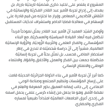
المشروع لا يقتصر على تخليد ذكرى شخصيّة تاريخيّة بارزة، بل
يهدف إلى إدراج تجربة الأمير عبد القادر الفكريّة والإنسانيّة في
النّقاش الأكاديميّ المعاصر، وإبراز ما تختزنه من قيم قادرة على
الإسهام في معالجة قضايا الحاضر واستشراف تحدّيات المستقبل.
وأوضح السّيّد العميد أنّ الأمير عبد القادر يمثّل نموذجاً فريداً
تتكامل فيه أبعاد القيادة السياسيّة والعسكريّة، مع البناء
المؤسّساتيّ، والفكر العلميّ، والتّربية الرُّوحيّة، والرُّؤية الإنسانيّة
العالمية، مشيراً إلى أنّ دراسة شخصيّته لا تندرج في إطار
استحضار الماضي فحسب، بل تمثّل بحثاً في تجربة إنسانيّة
متكاملة جمعت بين الفكر والعمل، والأخلاق والقوّة، والانتماء
الوطنيّ والانفتاح الإنسانيّ.
كما أبرز أنّ تجربة الأمير في بناء الدّولة الجزائريّة الحديثة قامت
على إرساخ المؤسّسات وتنظيم المجتمع وصناعة الوعي
الجماعيّ، إلى جانب إيمانه العميق بدَور المعرفة والعِلم في
نهضة الأمم، وهو ما يجعل من إنشاء كرسيّ علميّ يحمل اسمه
في إحدى أعرق الجامعات العالميّة امتداداً طبيعياً لمساره
الفكريّ والحضاريّ.