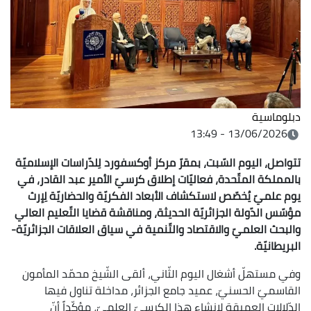
دبلوماسية
13/06/2026 - 13:49
تتواصل، اليوم السّبت، بمقرّ مركز أوكسفورد لِلدّراسات الإسلاميّة
بالمملكة المتّحدة، فعاليّات إطلاق كرسيّ الأمير عبد القادر، في
يوم علميّ يُخصّص لاستكشاف الأبعاد الفكريّة والحضاريّة لِإرث
مؤسّس الدّولة الجزائريّة الحديثة، ومناقشة قضايا التّعليم العالي
والبحث العلميّ والاقتصاد والتّنمية في سياق العلاقات الجزائريّة-
البريطانيّة.
وفي مستهلّ أشغال اليوم الثّاني، ألقى الشّيخ محمّد المأمون
القاسميّ الحسنيّ، عميد جامع الجزائر، مداخلة تناول فيها
الدّلالات العميقة لِإنشاء هذا الكرسيّ العلميّ، مؤكّداً أنّ