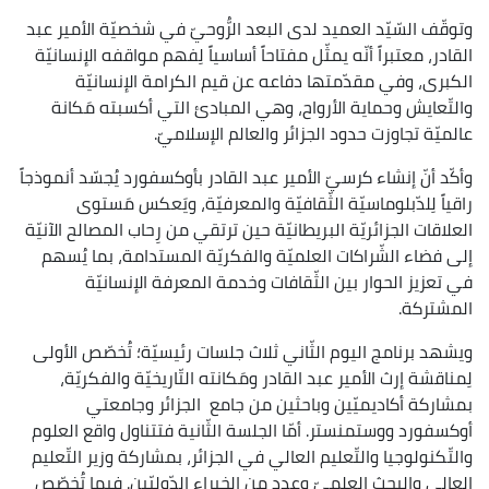
وتوقّف السّيّد العميد لدى البعد الرُّوحيّ في شخصيّة الأمير عبد
القادر، معتبراً أنّه يمثّل مفتاحاً أساسياً لِفهم مواقفه الإنسانيّة
الكبرى، وفي مقدّمتها دفاعه عن قيم الكرامة الإنسانيّة
والتّعايش وحماية الأرواح، وهي المبادئ التي أكسبته مَكانة
عالميّة تجاوزت حدود الجزائر والعالم الإسلاميّ.
وأكّد أنّ إنشاء كرسيّ الأمير عبد القادر بأوكسفورد يُجسّد أنموذجاً
راقياً لِلدّبلوماسيّة الثّقافيّة والمعرفيّة، ويَعكس مَستوى
العلاقات الجزائريّة البريطانيّة حين ترتقي من رِحاب المصالح الآنيّة
إلى فضاء الشّراكات العلميّة والفكريّة المستدامة، بما يُسهم
في تعزيز الحوار بين الثّقافات وخدمة المعرفة الإنسانيّة
المشتركة.
ويشهد برنامج اليوم الثّاني ثلاث جلسات رئيسيّة؛ تُخصّص الأولى
لِمناقشة إرث الأمير عبد القادر ومَكانته التّاريخيّة والفكريّة،
بمشاركة أكاديميّين وباحثين من جامع الجزائر وجامعتي
أوكسفورد ووستمنستر. أمّا الجلسة الثّانية فتتناول واقع العلوم
والتّكنولوجيا والتّعليم العالي في الجزائر، بمشاركة وزير التّعليم
العالي والبحث العلميّ وعدد من الخبراء الدّوليّين. فيما تُخصّص