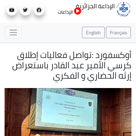
تجاوز
الإذاعة الجزائرية
إلى
الإذاعات
المحتوى
الرئيسي
English
Français
أوكسفورد :تواصل فعاليات إطلاق
كرسي الأمير عبد القادر باستعراض
إرثه الحضاري و الفكري