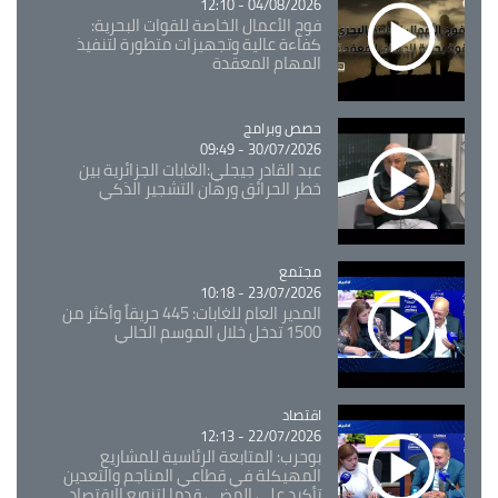
04/08/2026 - 12:10
فوج الأعمال الخاصة للقوات البحرية:
كفاءة عالية وتجهيزات متطورة لتنفيذ
المهام المعقدة
Catégorie
حصص وبرامج
30/07/2026 - 09:49
عبد القادر جيجلي:الغابات الجزائرية بين
خطر الحرائق ورهان التشجير الذكي
مجتمع
Catégorie
23/07/2026 - 10:18
المدير العام للغابات: 445 حريقاً وأكثر من
1500 تدخل خلال الموسم الحالي
اقتصاد
Catégorie
22/07/2026 - 12:13
بوحرب: المتابعة الرئاسية للمشاريع
المهيكلة في قطاعي المناجم والتعدين
تأكيد على المضي قدما لتنويع الاقتصاد