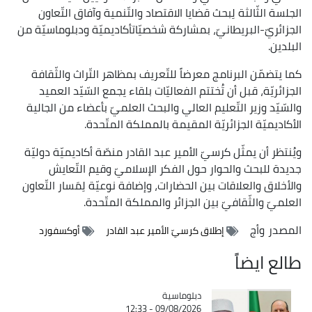
الجلسة الثّالثة لِبحث قضايا الاقتصاد والتّنمية وآفاق التّعاون
الجزائريّ-البريطانيّ، بمشاركة شخصيّاتأكاديميّة ودبلوماسيّة من
البلدين.
كما يتضمّن البرنامج معرضاً للتّعريف بمظاهر التّراث والثّقافة
الجزائريّة، قبل أن تُختتم الفعاليّات بلقاء يجمع السّيّد العميد
والسّيّد وزير التّعليم العالي والبحث العلميّ بأعضاء من الجالية
الأكاديميّة الجزائريّة المقيمة بالمملكة المتّحدة.
ويُنتظر أن يمثّل كرسيّ الأمير عبد القادر منصّة أكاديميّة دوليّة
جديدة للبحث والحوار حول الفكر الإسلاميّ وقيم التّعايش
والأخلاق والعلاقات بين الحضارات، وإضافة نوعيّة لِمَسار التّعاون
العلميّ والثّقافيّ بين الجزائر والمملكة المتّحدة.
المصدر
وأج
إطلاق كرسيّ الأمير عبد القادر
أوكسفورد
طالع ايضاً
Catégorie
دبلوماسية
09/08/2026 - 12:33