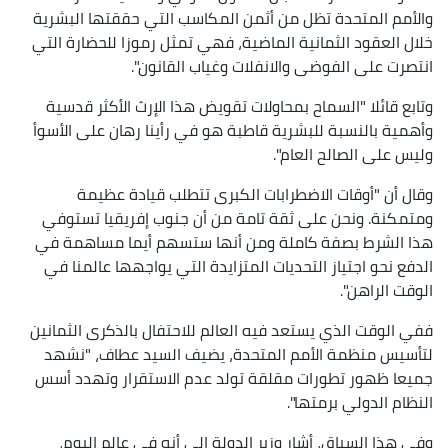
والأمم المتحدة تظل من أثمن المكاسب التي حققتها البشرية
خلال العقود الثمانية الماضية، فهي تمثل رموزا للحضارة التي
انتصرت على الفوضى والانفلات وغياب القانون".
وتابع قائلا "السماح بمحاولات تقويض هذا الإرث الأكثر قدسية
وأهمية بالنسبة للبشرية قاطبة هو في رأينا رهان على الأسوأ
وليس على الصالح العام".
وقال أن "أوقات الاضطرابات الكبرى تتطلب قيادة عظيمة
ومتمكنة. ونحن على ثقة تامة من أن جنوب إفريقيا تستوفي
هذا الشرط بصفة كاملة ومن أنها ستسهم أيما مساهمة في
الدفع نحو اجتياز التحديات المتزايدة التي يواجهها عالمنا في
الوقت الراهن".
ففي الوقت الذي يستعد فيه العالم للاحتفال بالذكرى الثمانين
لتأسيس منظمة الأمم المتحدة، يضيف السيد عطاف، "نشهد
جميعا ظهور تطورات مقلقة تولد عدم الاستقرار وتهدد أسس
النظام الدولي برمتها".
وفي هذا السياق، أشار وزير الدولة إلى أنه في عالم اليوم،