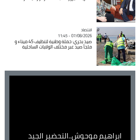
اقتصاد
Catégorie
07/08/2026 - 11:45
صيد بحري: حملة وطنية لتنظيف 45 ميناء و
ملجأ صيد عبر مختلف الولايات الساحلية
ابراهيم موحوش..التحضير الجيد