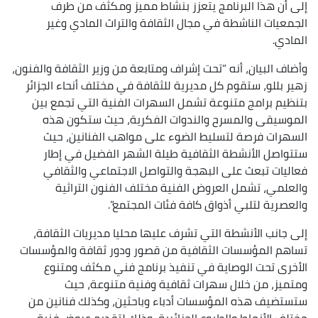
إلى أن هذا البرنامج يتعزز بنشاط مميز ومكثف من طرف
الجمعيات الناشطة في مجال الثقافة والتراث المادي وغير
المادي.
وأضاف البيان، أنه “تحت إشراف ومتابعة من وزير الثقافة والفنون،
زهير بللو، ستقوم كل مديرية للثقافة في مختلف أنحاء الجزائر
بتنظيم برامج متنوعة تشمل السهرات الفنية التي تجمع بين
الموسيقى والمسرح والندوات الفكرية، حيث ستكون هذه
السهرات فرصة لتسليط الضوء على مواهب الفنانين، حيث
ستتواصل الأنشطة الثقافية طيلة الشهر الفضيل في إطار
فعاليات تبعث على البهجة والتواصل الاجتماعي والثقافي
والعلمي، تشمل العروض الفنية مختلف الفنون التراثية
والعصرية لتلبي أذواق كافة فئات المجتمع”.
إلى جانب الأنشطة التي تشرف عليها محليا مديريات الثقافة،
تساهم المؤسسات الثقافية من قصور ودور ثقافة والمؤسسات
الأخرى تحت الوصاية في تنفيذ برنامج فني مكثف ومتنوع
ومتميز، من خلال سهرات ثقافية وفنية متنوعة، حيث
ستستضيف هذه المؤسسات أدباء وباحثين، وكذلك فنانين من
مختلف الأنماط والطبوع الجزائرية، وذلك لتقديم عروض فنية