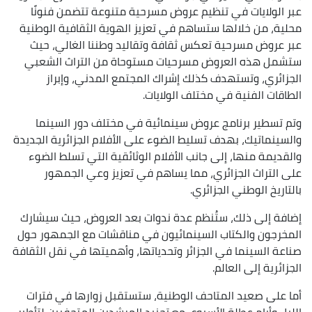
عبر الولايات في تنظيم عروض مسرحية متنوعة تتضمن فنونًا
محلية، من خلالها ستساهم في تعزيز الهوية الثقافية الوطنية
عبر عروض مسرحية تعكس ثقافة وتقاليد وطننا الغالي، حيث
ستشمل هذه العروض مسرحيات مستوحاة من التراث الشعبي
الجزائري، وتستهدف كذلك إشراك المجتمع المدني، وإبراز
الطاقات الفنية في مختلف الولايات.
وتم تسطير برنامج عروض سينمائية في مختلف دور السينما
والسينماتيك، بهدف تسليط الضوء على الأفلام الجزائرية الجديدة
والقديمة منها، إلى جانب الأفلام الوثائقية التي تسلط الضوء
على التراث الجزائري، مما يساهم في تعزيز وعي الجمهور
بالتاريخ الوطني الجزائري.
إضافة إلى ذلك، ستُنظم عدة ندوات بعد العروض، حيث سيشارك
المخرجون والكتاب السينمائيون في مناقشات مع الجمهور حول
صناعة السينما في الجزائر وتحدياتها، وأهميتها في نقل الثقافة
الجزائرية إلى العالم.
أما على صعيد المتاحف الوطنية، ستستقبل زوارها في فترات
الليل وأيام عطلة الأسبوع، مع تجنيد المرشدين المتحفيين لتأطير