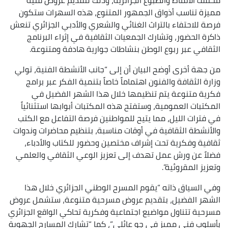
مميزة تناسب أذواق الجمهور المتنوع، هذه السهرات ستكون
فرصة للاحتفاء بالتراث الغنائي والشعري والأدبي الجزائري تنعش
ذاكرة الحضور، وتشارك الجمعيات الثقافية في إثراء البرنامج
الثقافي عبر ربوع الوطن بنشاطات جوارية هادفة ومتنوعة.
من جهة أخرى أوضح البيان أن إلى “جانب الأنشطة الفنية، تولي
وزارة الثقافة والفنون اهتماماً خاصاً بتنمية الفكر عبر برامج
فكرية متنوعة يتم تنظيمها خلال هذا الشهر الفضيل في
المكتبات العمومية، وستفتح هذه المكتبات أبوابها استثنائياً
في فترات الليل، مما يتيح للمواطنين فرصة التفاعل مع الكتب
والأنشطة الثقافية في أوقات مناسبة، بتنظيم محاضرات وندوات
ثقافية وفكرية تحت إشراف مختصين وحضور للكتاب والأدباء،
فضلاً عن ورش عمل تهدف إلى تعزيز الوعي الثقافي والعلمي
وتعزيز المقروئية”.
وفي السياق ذاته “يقوم المسرح الوطني الجزائري خلال هذا
الشهر الفضيل، بتقديم عروض مسرحية متنوعة، ستشمل عروض
مسرحية تتناول مواضيع اجتماعية وفكرية تحاكي الواقع الجزائري
بأسلوب فني مميز في جو عائلي”، كما “تشارك المسارح الجهوية