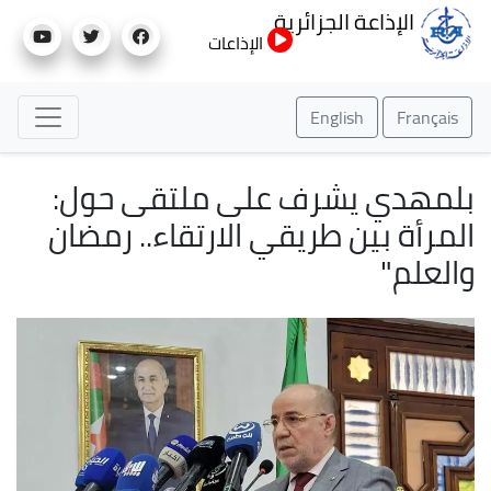
تجاوز
الإذاعة الجزائرية
إلى
الإذاعات
المحتوى
الرئيسي
English
Français
بلمهدي يشرف على ملتقى حول:
المرأة بين طريقي الارتقاء.. رمضان
والعلم"