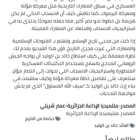
العسكري في سياق المعارك التاريخية مثل معركة مؤتة
ومعركة اليرموك، كما نناقش كيف أن الانسحاب الذكي لم يكن
هزيمة بل خطوة نحو نصر أكبر، مما جعله نموذجًا يحتذى به في
استراتيجيات الانسحاب والابتعاد عن المعارك المميتة.
إذا كنت من محبي تاريخ الإسلام، وتهتم بـ الفتوحات الإسلامية
والمعارك التي غيرت مجرى التاريخ، فإن هذا الفيديو يقدم لك
نظرة معمقة على كيف استطاع خالد بن الوليد أن يواجه الجيش
الروماني المدجج بالسلاح باستخدام التكتيكات العسكرية
المتطورة واستراتيجيات الانسحاب التي تحولت إلى انتصار مؤثر.
ستتعرف على تفاصيل خطة معركة مؤتة وكيف ساهمت في
بناء إرث خالد بن الوليد كـ"سيف الله المسلول" الذي لم يخشَ
مواجهة التحديات.
المصدر: ملتميديا الإذاعة الجزائرية-عمار شريتي
المصدر
ملتيميديا الإذاعة الجزائرية
حكمة من التاريخ
القائد خالد بن الوليد
طالع ايضاً