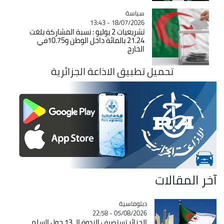
سياسة
Catégorie
18/07/2026 - 13:43
تشريعيات 2 يوليو : نسبة المشاركة بلغت
21.24 بالمائة داخل الوطن و10.75في
الخارج
تحميل تطبيق الاذاعة الجزائرية
آخر المقالات
Catégorie
دبلوماسية
05/08/2026 - 22:58
الجزائر تستضيف الندوة الـ 13 حول السلم