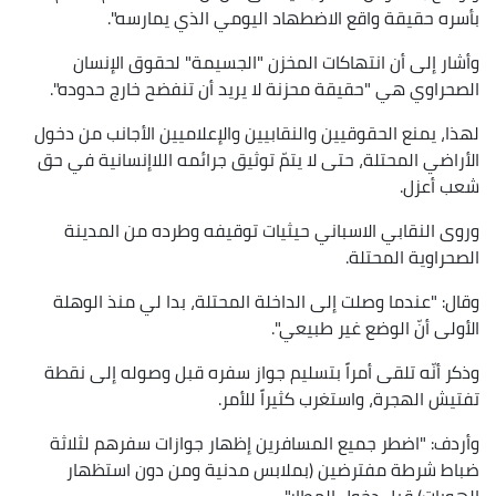
بأسره حقيقة واقع الاضطهاد اليومي الذي يمارسه".
وأشار إلى أن انتهاكات المخزن "الجسيمة" لحقوق الإنسان
الصحراوي هي "حقيقة محزنة لا يريد أن تنفضح خارج حدوده".
لهذا، يمنع الحقوقيين والنقابيين والإعلاميين الأجانب من دخول
الأراضي المحتلة، حتى لا يتمّ توثيق جرائمه اللاإنسانية في حق
شعب أعزل.
وروى النقابي الاسباني حيثيات توقيفه وطرده من المدينة
الصحراوية المحتلة.
وقال: "عندما وصلت إلى الداخلة المحتلة، بدا لي منذ الوهلة
الأولى أنّ الوضع غير طبيعي".
وذكر أنّه تلقى أمراً بتسليم جواز سفره قبل وصوله إلى نقطة
تفتيش الهجرة، واستغرب كثيراً للأمر.
وأردف: "اضطر جميع المسافرين إظهار جوازات سفرهم لثلاثة
ضباط شرطة مفترضين (بملابس مدنية ومن دون استظهار
الهويات) قبل دخول المطار".