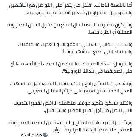
أما بالنسبة للأجانب، "فكل من يتجرأ على التواصل مع الناشطين
والحقوقيين الصحراويين فيعتبر شخصاً غير مرغوب فيه".
وسيكون مصيره بطبيعة الحال المنع من دخول المدن الصحراوية
المحتلة أو الطرد منها.
واستنكر النقابي الاسباني "العقوبات والتعذيب والاعتقالات
والاختفاء التي تطبع المشهد يومياً".
واسترسل: "هذه الحقيقة القاسية من الصعب أحياناً فهمها أو
حتى تصديقها في بلداننا الأوروبية".
وبناءً على ما تقدّم، رافع بلانكو لتسليط الضوء حول ما تشهده
المدن المحتلة من تعتيم على جرائم الاحتلال المغربي.
واختتم بلانكو، بتأكيد موقف منظمته الرافض لقمع الشعوب
التي تناضل من أجل تقرير المصير والاستقلال.
وجدّد التزامه بمواصلة الدفاع والمرافعة عن القضية الصحراوية.
المصدر
ملتيميديا الإذاعة الجزائرية
وأج
ديفيد بلانكو