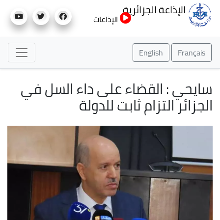
تجاوز
الإذاعة الجزائرية
إلى
الإذاعات
المحتوى
الرئيسي
English
Français
سايحي : القضاء على داء السل في
الجزائر التزام ثابت للدولة