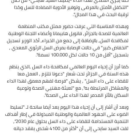
"التكفل الأمثل بالمرضى وتوفير الأدوية المضادة للسل وكذا
ترقية البحث في هذا المجال".
وبهذه المناسبة التي عرفت حضور ممثل مكتب المنظمة
العالمية للصحة بالجزائر, فانويل هابيمانا وأعضاء اللجنة الوطنية
لمكافحة السل, بالإضافة إلى جمع من الخبراء, أكد الوزير تسجيل
"انخفاض كبير" في حالات الإصابة بمرض السل الرئوي المعدي ,
بتسجيل "أقل من 10 حالات لكل 100.000 نسمة".
كما أبرز أن إحياء اليوم العالمي لمكافحة داء السل ,الذي ينظم
هذه السنة في الجزائر تحت شعار "دعونا نلتزم , العمل معا
للقضاء على داء السل" , يشكل "فرصة لفهم معمق لهذا الداء
والمشاكل المرتبطة به", مع "تعبئة مهنيي الصحة وتوعية
السكان بالأثر المدمر لهذا الداء على الصحة".
وبعد أن أشار إلى أن إحياء هذا اليوم يعد أيضا سانحة لـ "تسليط
الضوء على الجهود العالمية والوطنية المبذولة في إطار أهداف
التنمية المستدامة للقضاء على داء السل بحلول عام 2030",
لفت السيد سايحي إلى أن "أكثر من 4100 شخص يفقد حياته