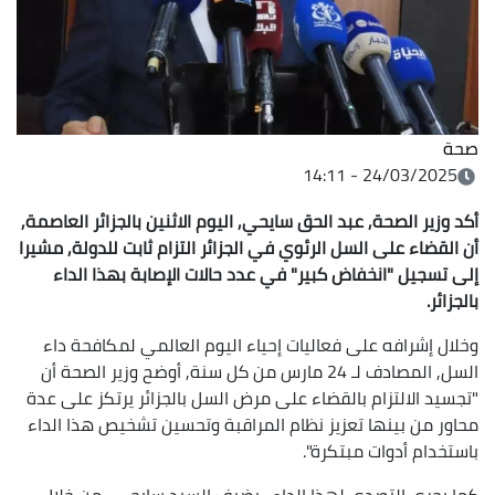
صحة
24/03/2025 - 14:11
أكد وزير الصحة, عبد الحق سايحي, اليوم الاثنين بالجزائر العاصمة,
أن القضاء على السل الرئوي في الجزائر التزام ثابت للدولة, مشيرا
إلى تسجيل "انخفاض كبير" في عدد حالات الإصابة بهذا الداء
بالجزائر.
وخلال إشرافه على فعاليات إحياء اليوم العالمي لمكافحة داء
السل, المصادف لـ 24 مارس من كل سنة, أوضح وزير الصحة أن
"تجسيد الالتزام بالقضاء على مرض السل بالجزائر يرتكز على عدة
محاور من بينها تعزيز نظام المراقبة وتحسين تشخيص هذا الداء
باستخدام أدوات مبتكرة".
كما يجري التصدي لهذا الداء -يضيف السيد سايحي- من خلال