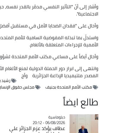
وأشار إلى أنّ "التأثير النفسي مدمّر بالقدر نفسه
الاجتماعية".
وأحال على "فقدان الضحايا الأمل في مستقبل أفضل"،
واستدلّ بما تبذله المفوضية السامية للأمم المتحدة ل
الأممية للإجراءات المتعلقة بالألغام.
وأحال أيضاً على مساعي مكتب الأمم المتحدة لشؤون 
وانتهى إلى ابراز دور الحملة الدولية لمنع الألغام ا
المصدر
ملتيميديا الإذاعة الجزائرية
وأج
رشيد ب
مكتب الأمم المتحدة بجنيف
مجلس حقوق الإنسان
طالع ايضاً
Catégorie
دبلوماسية
06/08/2026 - 20:12
عطاف يؤكد عزم الجزائر على