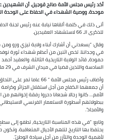
أكد رئيس مجلس الأمة صالح قوجيل. أن الشهيدين 
موحدة. ووصية الشهداء في الحفاظ على الوحدة الو
أتى ذلك في كلمة ألقاها نيابة عنه رئيس لجنة الدف
للذكرى الـ 66 لاستشهاد العقيدين.
وقال: “يسعدني أن أشارك أبناء ولاية تيزي وزو ومن
في وجداننا. تخص اثنين من أعظم شهداء ثورة نوفمب
حمودة، قائد الولاية التاريخية الثالثة. والعقيد أحمد
السادسة واللذين قضيا في ميدان الشرف في 29 مارس 1959.
وأضاف رئيس مجلس الأمة “ 66 
أن جمعهما الكفاح من أجل استقلال الجزائر وكرامة ش
الأمم… كانوا رجالا شجعانا دحروا رفقة إخوانهم من
ببطولاتهم أسطورة الاستعمار الفرنسي الاستيطاني الغ
والأمجاد”.
وتابع: ”في هذه المناسبة التاريخية، تطفو إلى سطح 
يحتفظ بها التاريخ لتلهم الأجيال المتعاقبة. وتكون ح
لأهمية الوحدة والتآزر من أجل سيادة الوطن”.