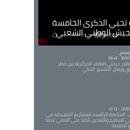
ية تحيي الذكرى الخامسة
لجيش الوطني الشعبي
Ca
برامج
30/07/20
قادر جيجلي:الغابات الجزائرية بين خطر
ئق ورهان التشجير الذكي
Ca
22/07/20
: المتابعة الرئاسية للمشاريع المهيكلة في
 المناجم والتعدين تأكيد على المضي قدما
 الاقتصاد