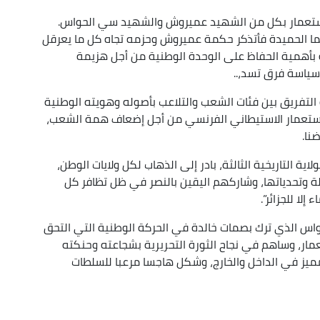
استعمار بكل من الشهيد عميروش والشهيد سي الحواس.
ا الحميدة فأتذكر حكمة عميروش وحزمه تجاه كل ما يعرقل
انه بأهمية الحفاظ على الوحدة الوطنية من أجل هزيمة
سياسة فرق تسد،..
التفريق بين فئات الشعب والتلاعب بأصوله وهويته الوطنية
لاستعمار الاستيطاني الفرنسي من أجل إضعاف همة الشعب،
نا.
ة التاريخية الثالثة، بادر إلى الذهاب لكل ولايات الوطن،
 وتحدياتها، وشاركهم اليقين بالنصر في ظل تظافر كل
لا للجزائر”.
اس الذي ترك بصمات خالدة في الحركة الوطنية التي التحق
عمار، وساهم في نجاح الثورة التحريرية بشجاعته وحنكته
يز في الداخل والخارج، وشكل هاجسا مرعبا للسلطات