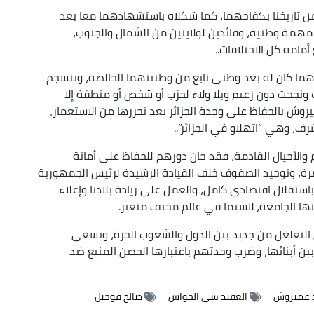
 تاريخنا بكفاحهما، كما شكلاه باستشهادهما معا بعد
مهمة وطنية، وقائدين لولايتين من الشمال والجنوب،
مامه كل الاختلافات..
ما كان له بعد وطني نابع من وطنيتهما الخالصة، وينسجم
 ونجحت دون زعيم وبلا ولاء لحزب أو شخص أو منطقة إلا
ش بالحفاظ على وحدة الجزائر بعد تحررها من الاستعمار،
، وهي “اتهلاو في الجزائر”..
الأجيال القادمة، فقد حان دورهم للحفاظ على أمانة
رة، وتوحيد الصفوف خلف القيادة الرشيدة لرئيس الجمهورية
استقلال اقتصادي كامل، والعمل على ريادة بلادنا وإعلاء
ا الجامعة، لاسيما في عالم مخيف متغير.
ل التغلغل من جديد بين الدول والشعوب الحرة، ويسعى
بين أبنائها، وضرب وحدتهم باعتبارها الحصن المنيع ضد
د عميروش
العقيد سي الحواس
صالح قوجيل