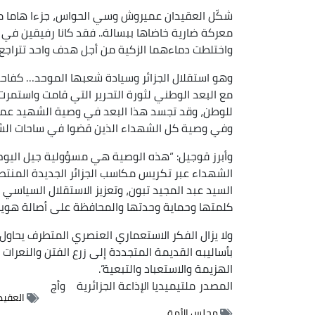
شكّل العقيدان عميروش وسي الحواس، جزءا هاما من
معركة ضارية خاضاها ببسالة.. فقد كانا رفيقين في 
واختلطت دماءهما الزكية من أجل هدف واحد تتراجع أ
وهو استقلال الجزائر وسيادة شعبها الموحد… كفاحه
مع البعد الوطني لثورة التحرير التي قامت واستمرت
للوطن، وقد تجسد هذا البعد في وصية الشهيد عميرو
وفي وصية كل الشهداء الذين قضوا في ساحات الشرف
وأبرز قوجيل: “هذه الوصية هي مسؤولية جيل اليوم و
الشهداء عبر تكريس مكاسب الجزائر الجديدة المنتص
السيد عبد المجيد تبون، وتعزيز الاستقلال السياسي ب
كلمتها وحماية وحدتها والمحافظة على أصالة هويته
ولا يزال الفكر الاستعماري العنصري المتطرف يحاو
بأساليبه القديمة المتجددة إلى زرع الفتن والنعرات 
الهزيمة والاستعباد والتبعية”.
المصدر
ملتيميديا الإذاعة الجزائرية
وأج
العقي
مجلس الأمة