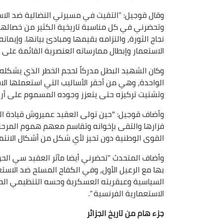
وقال قوجيل: ”التقيت في مسيرتي النضالية ضد ال
وتحضرني في كل مناسبة تاريخية الكثير من خصالهم
نجاح الثورة، والتزامه بقيمها ومبادئ بيانها. وإيم
الاستعمار وإبطال ممارساته العنصرية القائمة على 
وكان الشهيد البطل مدركاً لحجم الخطر الذي يشكله 
الواحدة، وهي من أحقر الأساليب التي استعملها ا
وتشتيت تركيزه حتى يتعزز وجوده المسموم على أرض
وأضاف قوجيل: "حين تولى العقيد عميروش قيادة الولاي
فزارها والتقى بإخوانه وتقاسم معهم هموم المرحلة
القوى الوطنية دون تحيز لأي شكل من أشكال الانتماء إ
وأضاف المتحدث “تحضرني أيضا مآثر العقيد سي الحو
بها مع الرعيل الأول، وفي الكفاح المسلح ضد الاست
السياسية وعبقريته العسكرية وحسه التنظيمي المم
الاستعمارية الفرنسية “.
جزء هام من تاريخ الجزائر