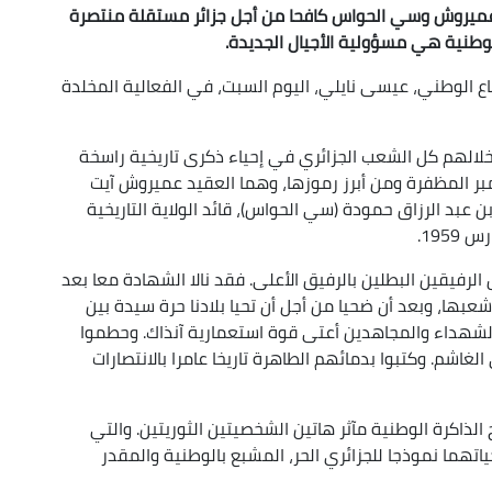
عميروش وسي الحواس كافحا من أجل جزائر مستقلة منتصرة
طنية هي مسؤولية الأجيال الجديدة.
اع الوطني، عيسى نايلي، اليوم السبت، في الفعالية المخلدة
 خلالهم كل الشعب الجزائري في إحياء ذكرى تاريخية راسخة
ر المظفرة ومن أبرز رموزها، وهما العقيد عميروش آيت
 بن عبد الرزاق حمودة (سي الحواس)، قائد الولاية التاريخية
عاما تمر على التحاق الرفيقين البطلين بالرفيق الأعلى. فقد نالا الشهادة معا بعد
عبها، وبعد أن ضحيا من أجل أن تحيا بلادنا حرة سيدة بين
 الشهداء والمجاهدين أعتى قوة استعمارية آنذاك. وحطموا
اشم. وكتبوا بدمائهم الطاهرة تاريخا عامرا بالانتصارات
الذاكرة الوطنية مآثر هاتين الشخصيتين الثوريتين. والتي
ياتهما نموذجا للجزائري الحر، المشبع بالوطنية والمقدر