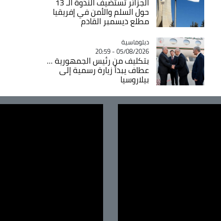
الجزائر تستضيف الندوة الـ 13
حول السلم والأمن في إفريقيا
مطلع ديسمبر القادم
Catégorie
دبلوماسية
05/08/2026 - 20:59
بتكليف من رئيس الجمهورية ...
عطاف يبدأ زيارة رسمية إلى
بيلاروسيا