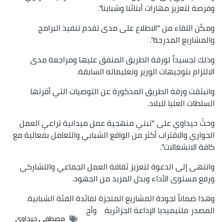
وفرصة لتعزيز مهارات أبنائنا وشبابنا".
ومكّن اللقاء من "الاطلاع على مدى تقدم تنفيذ البرامج
والمشاريع المدرجة".
وذلك تجسيداً لورقة الطريق المتفق عليها ومراجعة مدى
الالتزام بتوجيهات الوزير وتعليماته السابقة.
وانبثقت ورقة الطريق المذكورة عن التوصيات التي أقرتها
السلطات العليا للبلاد.
وحثّ حيداوي على "تبني منهجية عمل ميدانية تراعي العمل
الجواري والاقتراب أكثر من الواقع الشبابي والتعامل بفعالية مع
كافة الانشغالات".
وانتهى إلى الدعوة لتعزيز ثقافة العمل الجماعي والتشاركي
ورفع مستوى الأداء وبذل المزيد من الجهود.
وهذا ضماناً لجودة المشاريع المنجزة لفائدة الفئة الشبابية.
المصدر
ملتيميديا الإذاعة الجزائرية
وأج
مصطفى حيداوي