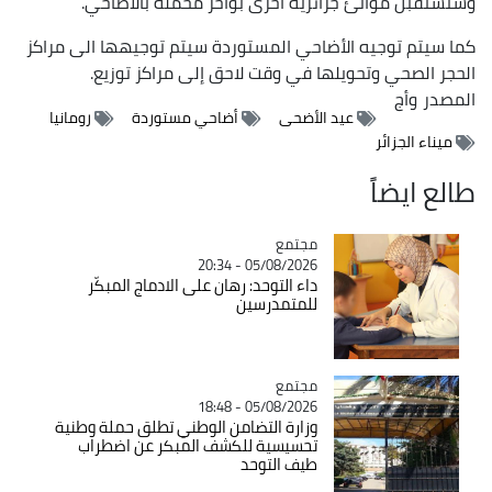
وستستقبل موانئ جزائرية أخرى بواخر محملة بالأضاحي.
كما سيتم توجيه الأضاحي المستوردة سيتم توجيهها الى مراكز
الحجر الصحي وتحويلها في وقت لاحق إلى مراكز توزيع.
المصدر
وأج
عيد الأضحى
أضاحي مستوردة
رومانيا
ميناء الجزائر
طالع ايضاً
مجتمع
Catégorie
05/08/2026 - 20:34
داء التوحد: رهان على الادماج المبكّر
للمتمدرسين
مجتمع
Catégorie
05/08/2026 - 18:48
وزارة التضامن الوطني تطلق حملة وطنية
تحسيسية للكشف المبكر عن اضطراب
طيف التوحد