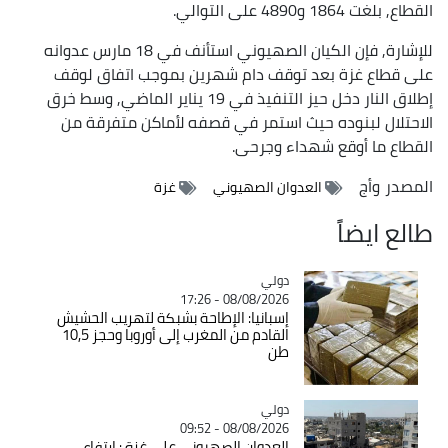
القطاع, بلغت 1864 و4890 على التوالي.
للإشارة, فإن الكيان الصهيوني استأنف في 18 مارس عدوانه
على قطاع غزة بعد توقف دام شهرين بموجب اتفاق لوقف
إطلاق النار دخل حيز التنفيذ في 19 يناير الماضي, وسط خرق
الاحتلال لبنوده حيث استمر في قصفه لأماكن متفرقة من
القطاع ما أوقع شهداء وجرحى.
المصدر
وأج
العدوان الصهيوني
غزة
طالع ايضاً
دولي
Catégorie
08/08/2026 - 17:26
إسبانيا: الإطاحة بشبكة لتهريب الحشيش
القادم من المغرب إلى أوروبا وحجز 10,5
طن
دولي
Catégorie
08/08/2026 - 09:52
العدوان الصهيوني على غزة : ارتفاع