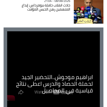
08/08/2026 - 21:04
حادث انقلاب حافلة ببومرداس: إيداع
المتهمين رهن الحبس المؤقت
ابراهيم موحوش..التحضير الجيد
لحملة الحصاد والدرس اعطى نتائج
قياسية في المحاصيل