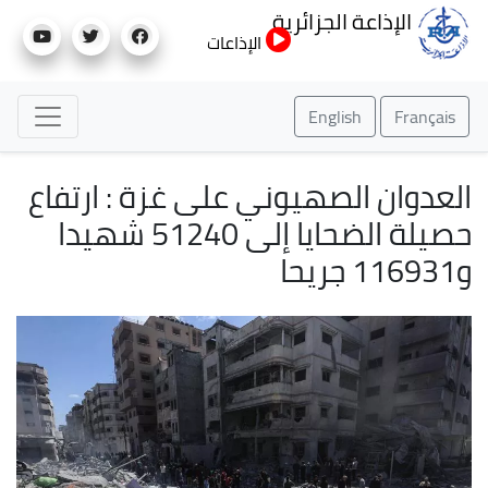
تجاوز
الإذاعة الجزائرية
إلى
الإذاعات
المحتوى
الرئيسي
English
Français
العدوان الصهيوني على غزة : ارتفاع
حصيلة الضحايا إلى 51240 شهيدا
و116931 جريحا