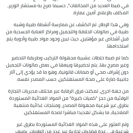
في ضبط العديد من المخالفات"، حسبما صرح به مستشار الوزير،
المكلف بالإعلام، أمين عمارة.
وفي هذا الإطار، تم الكشف عن ممارسة أنشطة طبية وشبه
طبية في صالونات الحلاقة والتجميل ومراكز العناية الجسدية من
قبل أشخاص غير مؤهلين، حيث تبين وجود مواد طبية وأدوية يتم
استخدامها.
كما تم ضبط خلطات عشبية مجهولة التركيب وطريقة التحضير
وغير مصرح بها، يتم تحضيرها وبيعها في بعض صالونات التجميل
دون إشراف صحي أو ضمانات قانونية، وهو ما قد يؤدي إلى آثار
جانبية ضارة على صحة المستهلكين، حسب المصدر نفسه.
من جهة اخرى، تمكنت فرق الرقابة عبر مختلف مديريات التجارة
الولائية من حجز "كميات كبيرة" من المواد الغذائية المستوردة
بطرق غير شرعية مجهولة المصدر، ومنتجات غذائية منتهية
الصلاحية، ما يشكل تهديدا مباشرا لصحة المستهلكين.
وتم العثور على هذه المواد الغذائية المستوردة بطرق غير
شرعية في عدة فضاءات تجارية عبر عدد من الولايات، يضيف