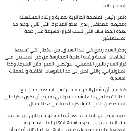
المصدر ذاته.
وثمن رئيس المنظمة الجزائرية لحماية وارشاد المستهلك
ومحيطه، مصطفى زبدي، هذه المبادرة، التي تأتي لوضع حد
لهذه الممارسات التي تسبب أضرارا جسيمة على صحة
المستهلكين.
وحذر السيد زبدي في هذا السياق، من الاخطار التي تسببها
النشاطات الطبية وشبه الطبية الممارسة من غير المهنيين، على
غرار العلاج بالليزر التجميلي، البوتكس، الفيلر، حقن البلازما، وكذا
الميزوثيرابي، والتي تصل إلى حد التشوهات الخلقية والتعفنات
الجسدية.
كما يجب أن يشمل الامر، يضيف رئيس الجمعية، مجال بيع
النظارات بما في ذلك الشمسية والتي يفترض أن تكون حكرا على
المتخصصين الذين تلقوا تكوينا طبيا في هذا المجال.
وفيما يخص بيع المنتجات الغذائية المستوردة بطرق غير شرعية،
لفت المتحدث إلى خطورة استهلاكها بالنظر لعدم توفر
المعلومات الضرورية حول ظروف انتاجها، وإذا ما كانت أصلية أم