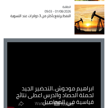
الطاقة
Catégorie
07/08/2026 - 09:03
النفط يرتفع بأكثر من 3 دولارات عند التسوية
ابراهيم موحوش..التحضير الجيد
لحملة الحصاد والدرس اعطى نتائج
قياسية في المحاصيل