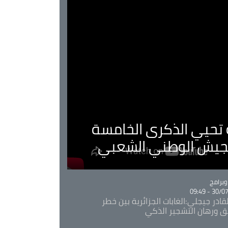
ية تحيي الذكرى الخامسة
لجيش الوطني الشعبي
Ca
برامج
30/07/20
قادر جيجلي:الغابات الجزائرية بين خطر
ئق ورهان التشجير الذكي