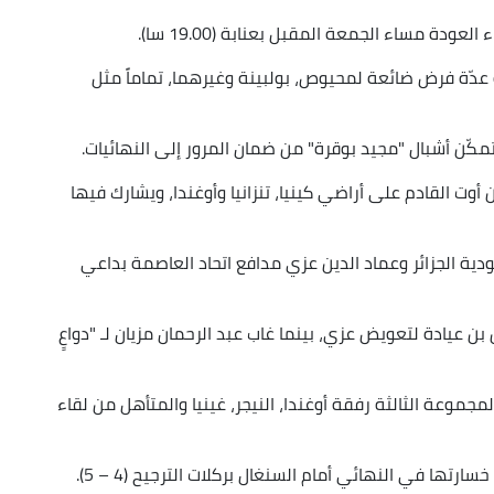
دة مساء الجمعة المقبل بعنابة (19.00 سا).
عدّة فرض ضائعة لمحيوص، بولبينة وغيرهما، تماماً مثل
مكّن أشبال "مجيد بوقرة" من ضمان المرور إلى النهائيات.
ين أوت القادم على أراضي كينيا، تنزانيا وأوغندا، ويشارك فيها
 الجزائر وعماد الدين عزي مدافع اتحاد العاصمة بداعي
 عيادة لتعويض عزي، بينما غاب عبد الرحمان مزيان لـ "دواعٍ
موعة الثالثة رفقة أوغندا، النيجر، غينيا والمتأهل من لقاء