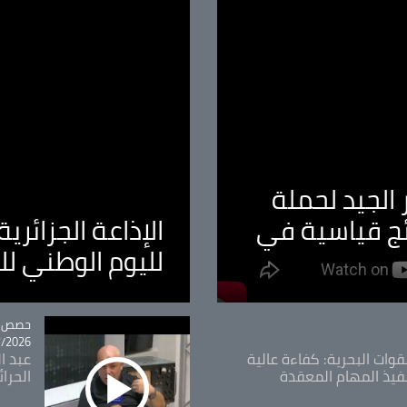
الجيد لحملة
ئج قياسية في
الإذاعة الجزائر
لليوم الوطني ل
tégorie
حصص و
26 - 09:49
قوات البحرية: كفاءة عالية
عبد ال
فيذ المهام المعقدة
الحرا