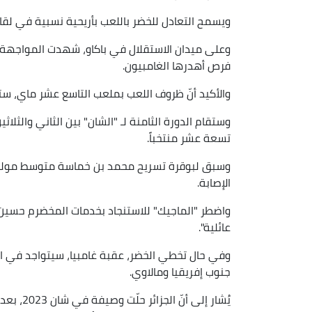
ويسمح التعادل للخضر باللعب بأريحية نسبية في لقاء العو
وعلى ميدان
الاستقلال في باكاو، شهدت المواجهة 
فرص أهدرها الغامبيون.
والأكيد أنّ ظروف اللعب بملعب التاسع عشر ماي، ست
وستقام الدورة الثامنة لـ "الشان" بين الثاني والثلاث
تسعة عشر منتخباً.
وسبق لبوقرة تسريح محمد بن خماسة متوسط مولودية
الإصابة.
واضطر "الماجيك" للاستنجاد بخدمات المخضرم حسين بن
عائلية".
وفي حال تخطي الخضر، عقبة غامبيا، سيتواجد في المج
جنوب إفريقيا ومالاوي.
يُشار إلى أنّ الجزائر حلّت وصيفة في شان 2023، بعد خسارتها في النهائي أمام السنغال بركلات الترجيح (4 – 5).