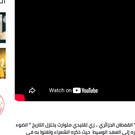
 القفطان الجزائري .. زي تقليدي متوارث يختزل التاريخ " الضوء
وره إلى العهد الوسيط حيث ذكره الشعراء وتغنوا به في