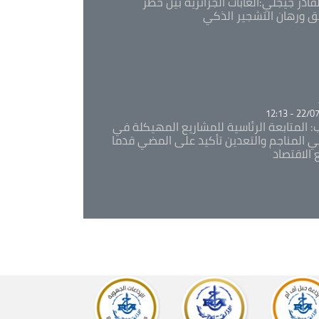
قادر جيجلي:الغابات الجزائرية بين خطر
ئق ورهان التشجير الذكي
Ca
22/07/20
: المتابعة الرئاسية للمشاريع المهيكلة في
 المناجم والتعدين تأكيد على المضي قدما
 الاقتصاد