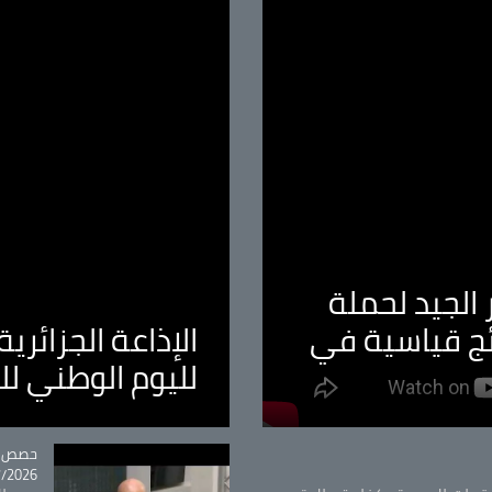
الجيد لحملة
ئج قياسية في
الإذاعة الجزائر
لليوم الوطني ل
tégorie
حصص و
26 - 09:49