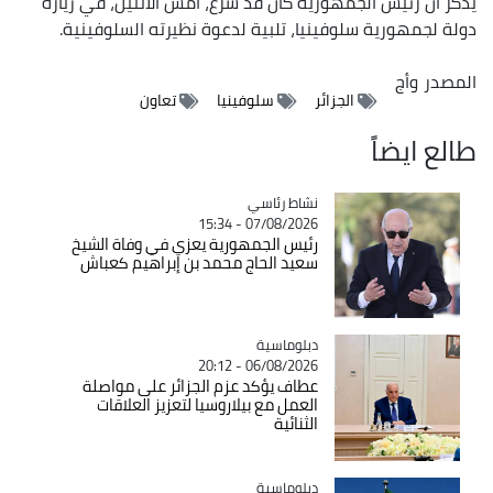
يذكر أن رئيس الجمهورية كان قد شرع، أمس الاثنين، في زيارة
دولة لجمهورية سلوفينيا، تلبية لدعوة نظيرته السلوفينية.
المصدر
وأج
الجزائر
سلوفينيا
تعاون
طالع ايضاً
Catégorie
نشاط رئاسي
07/08/2026 - 15:34
رئيس الجمهورية يعزي في وفاة الشيخ
سعيد الحاج محمد بن إبراهيم كعباش
Catégorie
دبلوماسية
06/08/2026 - 20:12
عطاف يؤكد عزم الجزائر على مواصلة
العمل مع بيلاروسيا لتعزيز العلاقات
الثنائية
Catégorie
دبلوماسية