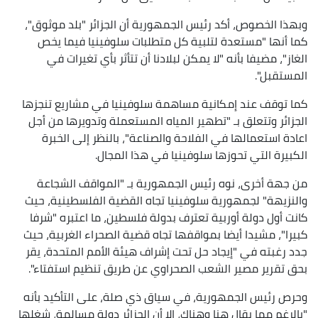
وبهذا الخصوص، أكد رئيس الجمهورية أن الجزائر "بلد موثوق"،
كما أنها "مستعدة لتلبية كل متطلبات سلوفينيا فيما يخص
الغاز"، مضيفا بأنه "لا يمكن لبلادنا أن تتأثر بأي تغيرات في
المستقبل".
كما توقف عند إمكانية مساهمة سلوفينيا في مشاريع تنجزها
الجزائر وتتعلق بـ "تطهير المياه المستعملة وتدويرها من أجل
اعادة استعمالها في الفلاحة والصناعة"، بالنظر إلى الخبرة
الكبيرة التي تحوزها سلوفينيا في هذا المجال.
من جهة أخرى، نوه رئيس الجمهورية بـ "المواقف الشجاعة
والنزيهة" لجمهورية سلوفينيا تجاه القضية الفلسطينية، حيث
كانت أول دولة أوربية تعترف بدولة فلسطين، ما اعتبره "شرفا
كبيرا"، مشيدا أيضا بمواقفها تجاه قضية الصحراء الغربية، حيث
جدد رغبته في "إيجاد حل تحت إشراف هيئة الأمم المتحدة، يقر
بحق تقرير مصير الشعب الصحراوي عن طريق تنظيم استفتاء".
وحرص رئيس الجمهورية، في سياق ذي صلة، على التأكيد بأنه
"بالرغم مما يقال هنا وهناك، إلا أن الجزائر دولة مسالمة، شغلها