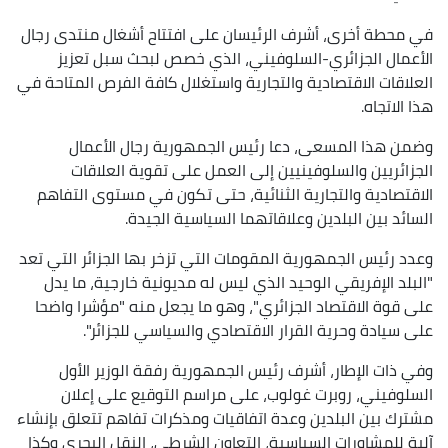
في محطة أخرى، أشرف الرئيسان على افتتاح أشغال منتدى رجال
الأعمال الجزائري-السلوفيني، الذي خصص لبحث سبل تعزيز
العلاقات الاقتصادية والتجارية واستغلال كافة الفرص المتاحة في
هذا الاتجاه.
وضمن هذا المسعى، دعا رئيس الجمهورية رجال الأعمال
الجزائريين والسلوفينيين إلى العمل على تقوية العلاقات
الاقتصادية والتجارية الثنائية، حتى تكون في مستوى التفاهم
السائد بين البلدين وعلاقاتهما السياسية الجيدة.
وعدد رئيس الجمهورية المقومات التي تزخر بها الجزائر التي تعد
"البلد الإفريقي الوحيد الذي ليس له مديونية خارجية، ما يدل
على قوة الاقتصاد الجزائري"، وهو ما يجعل منه "مؤشرا واضحا
على سيادة وحرية القرار الاقتصادي والسياسي للجزائر".
وفي ذات الإطار، أشرف رئيس الجمهورية رفقة الوزير الأول
السلوفيني، روبرت غولوب، على مراسم التوقيع على إعلان
مشترك بين البلدين وعدة اتفاقيات ومذكرات تفاهم تتعلق بإنشاء
آلية للمشاورات السياسية، التعاون الشرطي، النقل البحري وكذا