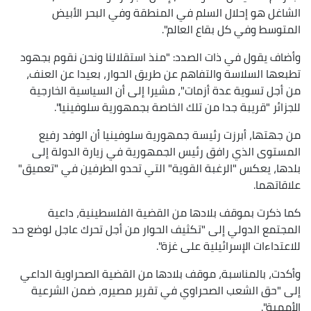
الشاغل هو إحلال السلم في المنطقة وفي البحر الأبيض
المتوسط وفي كل بقاع العالم".
وأضاف يقول في ذات الصدد: "منذ استقلالنا ونحن نقوم بجهود
تطبعها السلاسة والتفاهم عن طريق الحوار، بعيدا عن العنف،
من أجل تسوية عدة أزمات"، مشيرا إلى أن السياسية الخارجية
للجزائر "قريبة جدا من تلك الخاصة بجمهورية سلوفينيا".
من جهتها، أبرزت رئيسة جمهورية سلوفينيا أن الوفد رفيع
المستوى الذي رافق رئيس الجمهورية في زيارة الدولة إلى
بلدها، يعكس "الرغبة القوية" التي تحدو الطرفين في "تعميق"
علاقاتهما.
كما ذكرت بموقف بلادها من القضية الفلسطينية، داعية
المجتمع الدولي إلى "تكثيف الحوار من أجل تحرك عاجل لوضع حد
للاعتداءات الإسرائيلية على غزة".
وأكدت، بالمناسبة، موقف بلادها من القضية الصحراوية الداعي
إلى "حق الشعب الصحراوي في تقرير مصيره، ضمن الشرعية
الأممية".