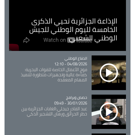
الإذاعة الجزائرية تحيي الذكرى
الخامسة لليوم الوطني للجيش
الوطني الشعبي
Catégorie
الدفاع الوطني
04/08/2026 - 12:10
فوج الأعمال الخاصة للقوات البحرية:
كفاءة عالية وتجهيزات متطورة لتنفيذ
المهام المعقدة
Catégorie
حصص وبرامج
30/07/2026 - 09:49
عبد القادر جيجلي:الغابات الجزائرية بين
خطر الحرائق ورهان التشجير الذكي