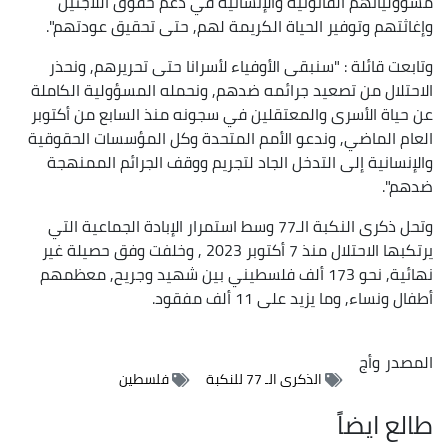
مسؤولياتهم القانونية والإنسانية في دعم حقوق اللاجئين
وإغاثتهم وتوفير الحياة الكريمة لهم, حتى تحقيق عودتهم".
وتابعت قائلة : "سنبقى الأوفياء لأسرانا حتى تحريرهم, ونحذر
الاحتلال من تصعيد جرائمه ضدهم, ونحمله المسؤولية الكاملة
عن حياة الأسرى والمعتقلين في سجونه منذ السابع من أكتوبر
العام الماضي, وندعو الأمم المتحدة وكل المؤسسات الحقوقية
والإنسانية إلى التدخل الجاد لتجريم ووقف الجرائم الممنهجة
ضدهم".
وتحل ذكرى النكبة الـ77 وسط استمرار الإبادة الجماعية التي
يرتكبها الاحتلال منذ 7 أكتوبر 2023 , وخلفت وفق حصيلة غير
نهائية, نحو 173 ألف فلسطيني بين شهيد وجريح, معظمهم
أطفال ونساء, وما يزيد على 11 ألف مفقود.
المصدر
وأج
الذكرى الـ 77 للنكبة
فلسطين
طالع ايضاً