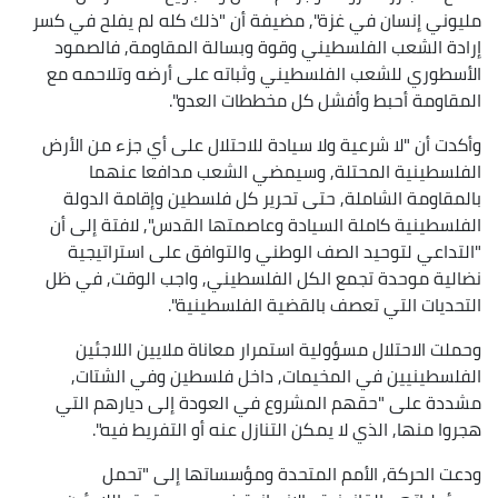
مليوني إنسان في غزة", مضيفة أن "ذلك كله لم يفلح في كسر
إرادة الشعب الفلسطيني وقوة وبسالة المقاومة, فالصمود
الأسطوري للشعب الفلسطيني وثباته على أرضه وتلاحمه مع
المقاومة أحبط وأفشل كل مخططات العدو".
وأكدت أن "لا شرعية ولا سيادة للاحتلال على أي جزء من الأرض
الفلسطينية المحتلة, وسيمضي الشعب مدافعا عنهما
بالمقاومة الشاملة, حتى تحرير كل فلسطين وإقامة الدولة
الفلسطينية كاملة السيادة وعاصمتها القدس", لافتة إلى أن
"التداعي لتوحيد الصف الوطني والتوافق على استراتيجية
نضالية موحدة تجمع الكل الفلسطيني, واجب الوقت, في ظل
التحديات التي تعصف بالقضية الفلسطينية".
وحملت الاحتلال مسؤولية استمرار معاناة ملايين اللاجئين
الفلسطينيين في المخيمات, داخل فلسطين وفي الشتات,
مشددة على "حقهم المشروع في العودة إلى ديارهم التي
هجروا منها, الذي لا يمكن التنازل عنه أو التفريط فيه".
ودعت الحركة, الأمم المتحدة ومؤسساتها إلى "تحمل