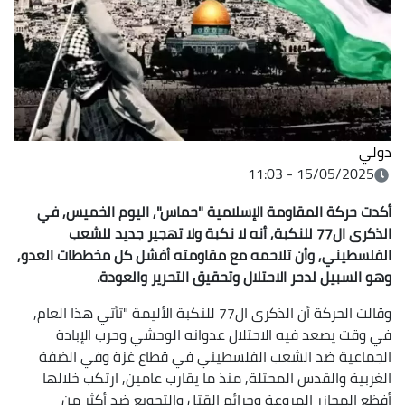
دولي
15/05/2025 - 11:03
أكدت حركة المقاومة الإسلامية "حماس", اليوم الخميس, في
الذكرى ال77 للنكبة, أنه لا نكبة ولا تهجير جديد للشعب
الفلسطيني, وأن تلاحمه مع مقاومته أفشل كل مخططات العدو,
وهو السبيل لدحر الاحتلال وتحقيق التحرير والعودة.
وقالت الحركة أن الذكرى ال77 للنكبة الأليمة "تأتي هذا العام,
في وقت يصعد فيه الاحتلال عدوانه الوحشي وحرب الإبادة
الجماعية ضد الشعب الفلسطيني في قطاع غزة وفي الضفة
الغربية والقدس المحتلة, منذ ما يقارب عامين, ارتكب خلالها
أفظع المجازر المروعة وجرائم القتل والتجويع ضد أكثر من