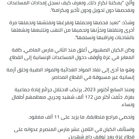
وألّح: "يمكننا تكرار ذلك، ونعرف كيف نسجل إمدادات المساعدات
ونفحصها دون تحويل ودون تأخير وبكرامة".
وشدّد: "نعيد فحصها ونحملها ونفرغها ونفتشها ونحملها مرة
أخرى وننقلها ونخزّنها ونحميها من النهب ونتتبعها ونشغلها
بالشاحنات ونراقبها ونسلمها".
وكان الكيان الصهيوني أغلق منذ الثاني مارس الماضي، كافة
المعابر في غزة وأوقف دخول المساعدات الإنسانية إلى القطاع.
وهو ما أدى إلى نفاذ المواد الغذائية والمواد الطبية وخلق أزمة
إنسانية غير مسبوقة في القطاع المحاصر.
ومنذ السابع أكتوبر 2023، يرتكب الاحتلال جرائم إبادة جماعية
بغزة، خلّفت أكثر من 172 ألف شهيد وجريح، معظمهم أطفال
ونساء.
وتحصي مراجع متطابقة، ما يزيد على 11 ألف مفقود.
واستأنف الكيان في الثامن عشر مارس المنصرم عدوانه على
قطاع غزة بعد توقف دام شهرين.