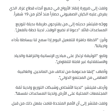
ولفت إلى ضرورة إنقاذ الأرواح في جميع أنحاء قطاع غزة، الذي
يفرض عليه الكيان الصهيوني حصاراً منذ أكثر من 19 شهراً.
ووجّه فليتشر حديثه إلى من يقترحون طريقة بديلة لتوزيع
المساعدات قائلا: "دعونا لا نضيع الوقت، لدينا خطة بالفعل".
وأبرز: "الخطة جاهزة للتفعيل اليوم إذا سمح لنا ببساطة بأداء
واجباتنا".
وتابع: "الوثيقة ترتكز على مبادئ الإنسانية والنزاهة والحياد
والاستقلالية غير قابلة للتفاوض".
وأضاف: "إنها مدعومة من تحالف من المانحين، والغالبية
العظمى من المجتمع الدولي".
وأردف فليتشر: "لدينا الأشخاص وشبكات التوزيع ولدينا ثقة
المجتمعات المحلية على الأرض ولدينا المساعدات نفسها".
ولفت فلتشر إلى أن الأمم المتحدة قامت بفعل ذلك من قبل.