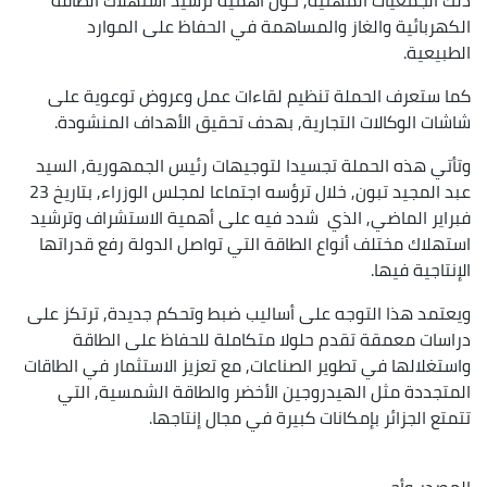
الكهربائية والغاز والمساهمة في الحفاظ على الموارد
الطبيعية.
كما ستعرف الحملة تنظيم لقاءات عمل وعروض توعوية على
شاشات الوكالات التجارية, بهدف تحقيق الأهداف المنشودة.
وتأتي هذه الحملة تجسيدا لتوجيهات رئيس الجمهورية, السيد
عبد المجيد تبون, خلال ترؤسه اجتماعا لمجلس الوزراء, بتاريخ 23
فبراير الماضي, الذي شدد فيه على أهمية الاستشراف وترشيد
استهلاك مختلف أنواع الطاقة التي تواصل الدولة رفع قدراتها
الإنتاجية فيها.
ويعتمد هذا التوجه على أساليب ضبط وتحكم جديدة, ترتكز على
دراسات معمقة تقدم حلولا متكاملة للحفاظ على الطاقة
واستغلالها في تطوير الصناعات, مع تعزيز الاستثمار في الطاقات
المتجددة مثل الهيدروجين الأخضر والطاقة الشمسية, التي
تتمتع الجزائر بإمكانات كبيرة في مجال إنتاجها.
المصدر
وأج