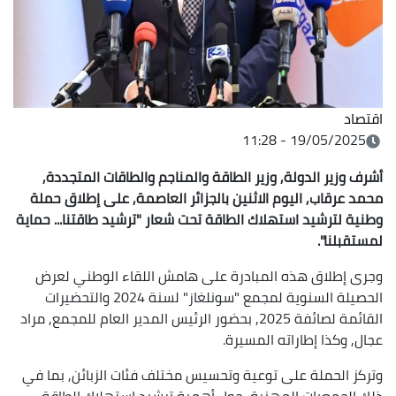
اقتصاد
19/05/2025 - 11:28
أشرف وزير الدولة, وزير الطاقة والمناجم والطاقات المتجددة,
محمد عرقاب, اليوم الاثنين بالجزائر العاصمة, على إطلاق حملة
وطنية لترشيد استهلاك الطاقة تحت شعار "ترشيد طاقتنا... حماية
لمستقبلنا".
وجرى إطلاق هذه المبادرة على هامش اللقاء الوطني لعرض
الحصيلة السنوية لمجمع "سونلغاز" لسنة 2024 والتحضيرات
القائمة لصائفة 2025, بحضور الرئيس المدير العام للمجمع, مراد
عجال, وكذا إطاراته المسيرة.
وتركز الحملة على توعية وتحسيس مختلف فئات الزبائن, بما في
ذلك الجمعيات المهنية, حول أهمية ترشيد استهلاك الطاقة