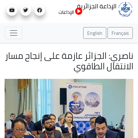
تجاوز
الإذاعة الجزائرية
إلى
الإذاعات
المحتوى
الرئيسي
English
Français
ناصري: الجزائر عازمة على إنجاح مسار
الانتقال الطاقوي