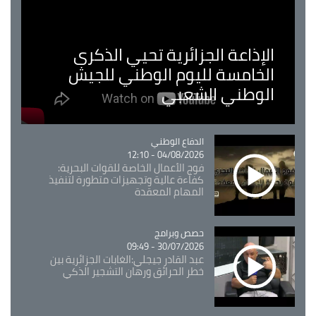
الإذاعة الجزائرية تحيي الذكرى
الخامسة لليوم الوطني للجيش
الوطني الشعبي
Catégorie
الدفاع الوطني
04/08/2026 - 12:10
فوج الأعمال الخاصة للقوات البحرية:
كفاءة عالية وتجهيزات متطورة لتنفيذ
المهام المعقدة
Catégorie
حصص وبرامج
30/07/2026 - 09:49
عبد القادر جيجلي:الغابات الجزائرية بين
خطر الحرائق ورهان التشجير الذكي